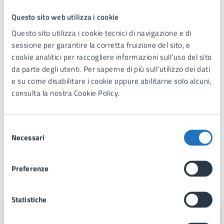
Allegati
Questo sito web utilizza i cookie
Questo sito utilizza i cookie tecnici di navigazione e di
Guida operativa OMNIBUS per le iscrizioni
.pdf
sessione per garantire la corretta fruizione del sito, e
cookie analitici per raccogliere informazioni sull'uso del sito
da parte degli utenti. Per saperne di più sull'utilizzo dei dati
e su come disabilitare i cookie oppure abilitarne solo alcuni,
Manuale OMNIBUS per effettuare i pagamenti
.pdf
consulta la nostra Cookie Policy.
RIAVVIO ISCRIZIONI SERVIZIO DI RISTORAZIONE
Selezione
SCOLASTICA - A.S. 2025-2026 - AVVISO
.pdf
Necessari
del
consenso
Preferenze
A cura di
Statistiche
Area 1