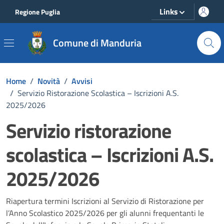
Vai ai contenuti
Vai al footer
Links
Regione Puglia
Comune di Manduria
Home
/
Novità
/
Avvisi
/
Servizio Ristorazione Scolastica – Iscrizioni A.S.
2025/2026
Servizio ristorazione
scolastica – Iscrizioni A.S.
2025/2026
Dettagli della notizia
Riapertura termini Iscrizioni al Servizio di Ristorazione per
l’Anno Scolastico 2025/2026 per gli alunni frequentanti le