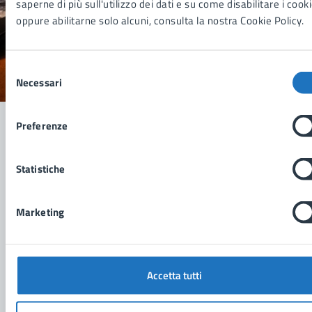
Quanto sono chiare le informazioni su questa
saperne di più sull'utilizzo dei dati e su come disabilitare i cook
pagina?
oppure abilitarne solo alcuni, consulta la nostra Cookie Policy.
Selezione
Valuta 1 stelle su 5
Valuta 2 stelle su 5
Valuta 3 stelle su 5
Valuta 4 stelle su 5
Valuta 5 stelle su 5
Necessari
del
consenso
Preferenze
Contatta il comune
Statistiche
Leggi le domande frequenti
Marketing
Richiedi assistenza
Prenota appuntamento
Accetta tutti
Problemi in città
Segnala disservizio