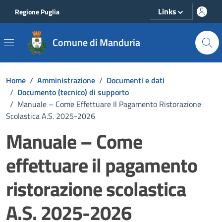
Vai ai contenuti
Vai al footer
Links
Regione Puglia
Comune di Manduria
Home
/
Amministrazione
/
Documenti e dati
/
Documento (tecnico) di supporto
/
Manuale – Come Effettuare Il Pagamento Ristorazione
Scolastica A.S. 2025-2026
Manuale – Come
effettuare il pagamento
ristorazione scolastica
A.S. 2025-2026