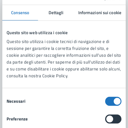
Consenso
Dettagli
Informazioni sui cookie
Questo sito web utilizza i cookie
Questo sito utilizza i cookie tecnici di navigazione e di
sessione per garantire la corretta fruizione del sito, e
15/07/26
23/08/26
AVVISI
DAL
—
AL
cookie analitici per raccogliere informazioni sull'uso del sito
da parte degli utenti. Per saperne di più sull'utilizzo dei dati
Avviso Pubblico: Lo Zaino Solidale 2026.
e su come disabilitare i cookie oppure abilitarne solo alcuni,
consulta la nostra Cookie Policy.
Formazione di un elenco di cartolerie site sul
territorio di Manduria aderenti all’iniziativa “lo
Zaino Solidale”.
Selezione
Necessari
del
consenso
LEGGI DI PIÙ
Preferenze