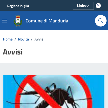
Vai ai contenuti
Vai al footer
Links
Regione Puglia
Comune di Manduria
Home
/
Novità
/
Avvisi
Avvisi