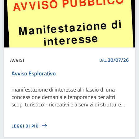
30/07/26
AVVISI
DAL
Avviso Esplorativo
manifestazione di interesse al rilascio di una
concessione demaniale temporanea per altri
scopi turistico - ricreativi e a servizi di strutture
turistico - ricreative ed esercizi di
somministrazione sul litorale di San Pietro In
LEGGI DI PIÙ
Bevagna