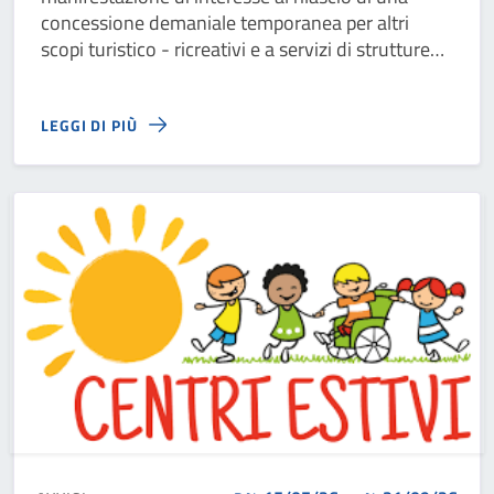
concessione demaniale temporanea per altri
scopi turistico - ricreativi e a servizi di strutture
turistico - ricreative ed esercizi di
somministrazione sul litorale di San Pietro In
LEGGI DI PIÙ
Bevagna