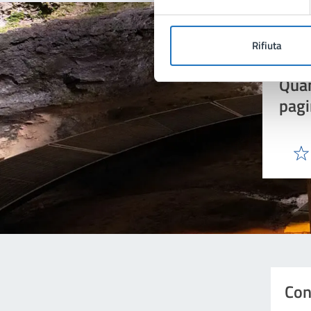
Rifiuta
Quan
pagi
Valu
Con