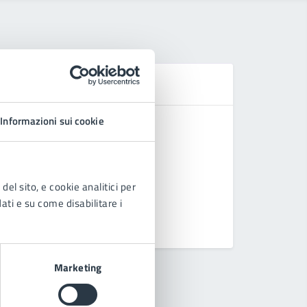
D
Informazioni sui cookie
Tariffe S
Ordinamen
Avviso Pu
del sito, e cookie analitici per
Manuale -
dati e su come disabilitare i
Vedi altri
Marketing