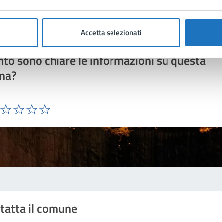
Accetta selezionati
to sono chiare le informazioni su questa
na?
ta 1 stelle su 5
Valuta 2 stelle su 5
Valuta 3 stelle su 5
Valuta 4 stelle su 5
Valuta 5 stelle su 5
tatta il comune