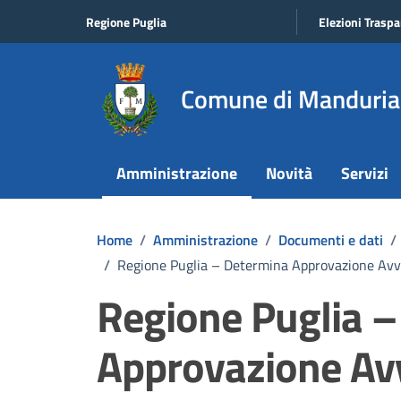
Vai ai contenuti
Vai al footer
Regione Puglia
Elezioni Traspa
Comune di Manduria
Amministrazione
Novità
Servizi
Home
/
Amministrazione
/
Documenti e dati
/
/
Regione Puglia – Determina Approvazione Avvi
Regione Puglia 
Approvazione Avv