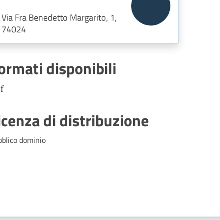
Via Fra Benedetto Margarito, 1,
74024
ormati disponibili
f
icenza di distribuzione
bblico dominio