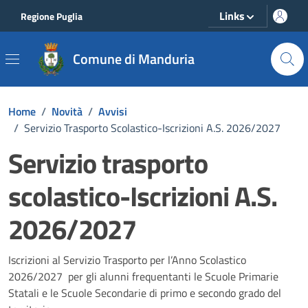
Vai ai contenuti
Vai al footer
Links
Regione Puglia
Comune di Manduria
Home
/
Novità
/
Avvisi
/
Servizio Trasporto Scolastico-Iscrizioni A.S. 2026/2027
Servizio trasporto
scolastico-Iscrizioni A.S.
2026/2027
Dettagli della notizia
Iscrizioni al Servizio Trasporto per l’Anno Scolastico
2026/2027 per gli alunni frequentanti le Scuole Primarie
Statali e le Scuole Secondarie di primo e secondo grado del