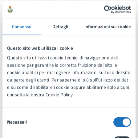
dell’art. 4 – commi 2 e 8 del D.Lgs. n. 109/1998.
MODALITA DI PAGAMENTO DEL SERVIZIO DI
TRASPORTO:
Dal 1° gennaio 2019 tutti i pagamenti verso le Pubbliche
Consenso
Dettagli
Informazioni sui cookie
Amministrazioni devono essere effettuati attraverso il
sistema PAGO PA (Decreto Legislativo 13/12/2017 n. 217 a
correzione del Codice dell'Amministrazione Digitale-
Questo sito web utilizza i cookie
art.65 comma 2).
Questo sito utilizza i cookie tecnici di navigazione e di
Tale sistema consente ai cittadini di pagare in modalità'
sessione per garantire la corretta fruizione del sito, e
elettronica i servizi della Pubblica Amministrazione e
cookie analitici per raccogliere informazioni sull'uso del sito
garantisce al cittadino sicurezza e affidabilità nei
da parte degli utenti. Per saperne di più sull'utilizzo dei dati
pagamenti, semplicità nella scelta delle modalità di
e su come disabilitare i cookie oppure abilitarne solo alcuni,
pagamenti e trasparenza nei costi di commissione.
consulta la nostra Cookie Policy.
Maggiori info
saranno pubblicate sul sito istituzionale
dell’Ente.
Si fa presente che l'utente dovrà essere in regola con i
Selezione
pagamenti relativi all'A.S. 2025/2026. In caso contrario
Necessari
del
l’alunno/a non avrà diritto al servizio fino alla
consenso
regolarizzazione del debito pregresso.