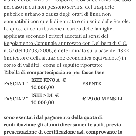
nel caso in cui non possono servirsi del trasporto
pubblico urbano a causa degli orari di linea non
compatibili con quelli di entrata e di uscita dalle Scuole.
La quota di contribuzione a carico delle famiglie,
applicata secondo i criteri adottati ai sensi del
Regolamento Comunale approvato con Delibera di C.C.
n. 57 del 10/08/2006, è determinata sulla base dell'ISEE
(indicatore della situazione economica equivalente) in
corso di validità, come di seguito riportato:
Tabella di compartecipazione per fasce Isee
ISEE FINO A €
FASCIA 1^
ESENTE
10.000,00
ISEE > DI €
FASCIA 2^
€ 29,00 MENSILI
10.000,00
sono esentati dal pagamento della quota di
contribuzione
gli alunni diversamente abili
, previa
presentazione di certificazione asl, comprovante lo