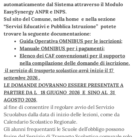
automaticamente dal Sistema attraverso il Modulo
EasySynergy ANPR e INPS.
Sul sito del Comune, nella home e nella sezione
“Servizi Educativi e Pubblica Istruzione” potete
trovare la seguente documentazione:
Guida Operativa OMNIBUS per le iscrizioni;
Manuale OMNIBUS per i pagamenti;
Elenco dei CAF convenzionati per il supporto
nella compilazione delle domande di iscrizione.
il servizio di trasporto scolastico avrà inizio il 17
settembre 2026 .
LE DOMANDE DOVRANNO ESSERE PRESENTATE A
PARTIRE DA L
18 GIUGNO 2026
E SINO AL 31
AGOSTO 2026
,
al fine di consentire il regolare avvio del Servizio
Scuolabus dalla data di inizio delle lezioni, come da
Calendario Scolastico Regionale.
Gli alunni frequentanti le Scuole dell’obbligo possono
fruire del Servizio di Trasporto Scolastico comunale solo