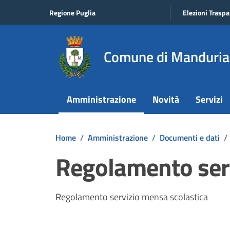
Vai ai contenuti
Vai al footer
Regione Puglia
Elezioni Traspa
Comune di Manduria
Amministrazione
Novità
Servizi
Home
/
Amministrazione
/
Documenti e dati
/
Regolamento serv
Dettagli del documento
Regolamento servizio mensa scolastica