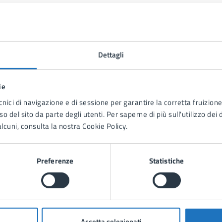
Dettagli
ie
cnici di navigazione e di sessione per garantire la corretta fruizione 
o del sito da parte degli utenti. Per saperne di più sull'utilizzo dei 
lcuni, consulta la nostra Cookie Policy.
Preferenze
Statistiche
to sono chiare le informazioni su questa
Accetta selezionati