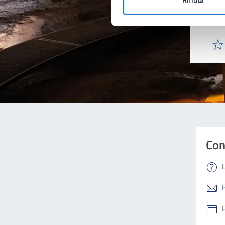
pagi
Valu
Con