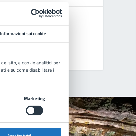
Tariffe S
Ordinamen
Informazioni sui cookie
Avviso Pu
Manuale -
Vedi altri
del sito, e cookie analitici per
dati e su come disabilitare i
Marketing
Accetta tutti