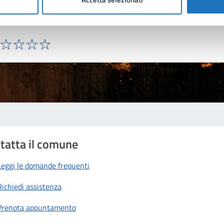
na?
ta 1 stelle su 5
Valuta 2 stelle su 5
Valuta 3 stelle su 5
Valuta 4 stelle su 5
Valuta 5 stelle su 5
tatta il comune
Leggi le domande frequenti
Richiedi assistenza
Prenota appuntamento