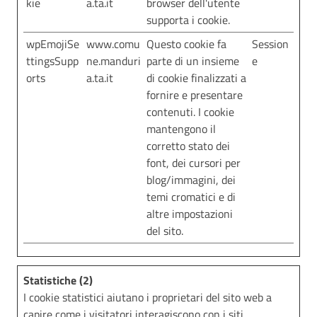
kie
a.ta.it
browser dell'utente
supporta i cookie.
wpEmojiSe
www.comu
Questo cookie fa
Session
ttingsSupp
ne.manduri
parte di un insieme
e
orts
a.ta.it
di cookie finalizzati a
fornire e presentare
contenuti. I cookie
mantengono il
corretto stato dei
font, dei cursori per
blog/immagini, dei
temi cromatici e di
altre impostazioni
del sito.
Statistiche (2)
I cookie statistici aiutano i proprietari del sito web a
capire come i visitatori interagiscono con i siti