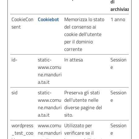
di
archiviazione
CookieCon
Cookiebot
Memorizza lo stato
1 anno
sent
del consenso ai
cookie dell'utente
per il dominio
corrente
id-
static-
In attesa
Session
www.comu
e
ne.manduri
a.ta.it
sid
static-
Preserva gli stati
Session
www.comu
dell'utente nelle
e
ne.manduri
diverse pagine del
a.ta.it
sito.
wordpress
www.comu
Utilizzato per
Session
_test_coo
ne.manduri
verificare se il
e