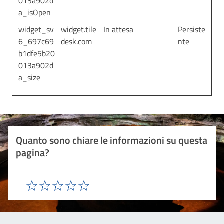
013a902d
a_isOpen
widget_sv
widget.tile
In attesa
Persiste
6_697c69
desk.com
nte
b1dfe5b20
013a902d
a_size
Quanto sono chiare le informazioni su questa
pagina?
Valuta 1 stelle su 5
Valuta 2 stelle su 5
Valuta 3 stelle su 5
Valuta 4 stelle su 5
Valuta 5 stelle su 5