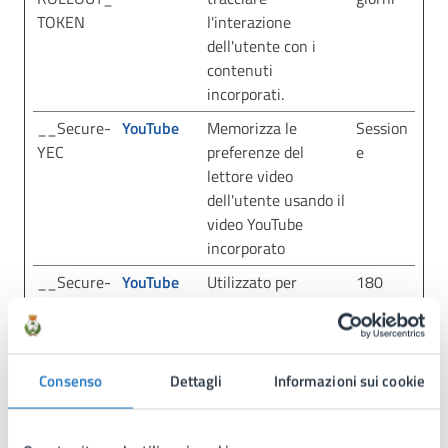
TOKEN
l'interazione
dell'utente con i
contenuti
incorporati.
__Secure-
YouTube
Memorizza le
Session
YEC
preferenze del
e
lettore video
dell'utente usando il
video YouTube
incorporato
__Secure-
YouTube
Utilizzato per
180
YNID
tracciare
giorni
l'interazione
dell'utente con i
contenuti
Consenso
Dettagli
Informazioni sui cookie
incorporati.
LAST_RES
YouTube
Utilizzato per
Session