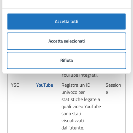
IESENABL
tracciare
giorno
ED [x2]
l'interazione
dell'utente con i
Accetta tutti
contenuti
incorporati.
VISITOR_I
YouTube
Prova a stimare la
180
Accetta selezionati
NFO1_LIV
velocità della
giorni
E
connessione
Rifiuta
dell'utente su
pagine con video
YouTube integrati.
YSC
YouTube
Registra un ID
Session
univoco per
e
statistiche legate a
quali video YouTube
sono stati
visualizzati
dall'utente.