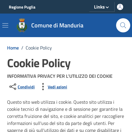
Vai ai contenuti
Vai al footer
Links
Regione Puglia
Comune di Manduria
Home
/
Cookie Policy
Cookie Policy
INFORMATIVA PRIVACY PER L’UTILIZZO DEI COOKIE
Condividi
Vedi azioni
Questo sito web utilizza i cookie. Questo sito utilizza i
cookie tecnici di navigazione e di sessione per garantire la
corretta fruizione del sito, e cookie analitici per raccogliere
informazioni sull'uso del sito da parte degli utenti. Per
saperne di più sull'utilizzo dei dati e su come disabilitare i