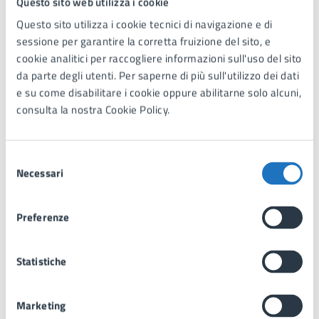
Questo sito web utilizza i cookie
ULT_ENTR
tracciare
e
Questo sito utilizza i cookie tecnici di navigazione e di
Y_KEY [x2]
l'interazione
sessione per garantire la corretta fruizione del sito, e
dell'utente con i
cookie analitici per raccogliere informazioni sull'uso del sito
contenuti
da parte degli utenti. Per saperne di più sull'utilizzo dei dati
incorporati.
e su come disabilitare i cookie oppure abilitarne solo alcuni,
LogsDatab
YouTube
Utilizzato per
Persiste
consulta la nostra Cookie Policy.
aseV2:V#||
tracciare
nte
LogsReque
l'interazione
stsStore
dell'utente con i
Selezione
contenuti
Necessari
del
incorporati.
consenso
ServiceWo
YouTube
Necessario per
Persiste
Preferenze
rkerLogsDa
l'implementazione e
nte
tabase#SW
la funzionalità dei
Statistiche
HealthLog
contenuti video di
YouTube sul sito.
TESTCOOK
YouTube
Utilizzato per
1
Marketing