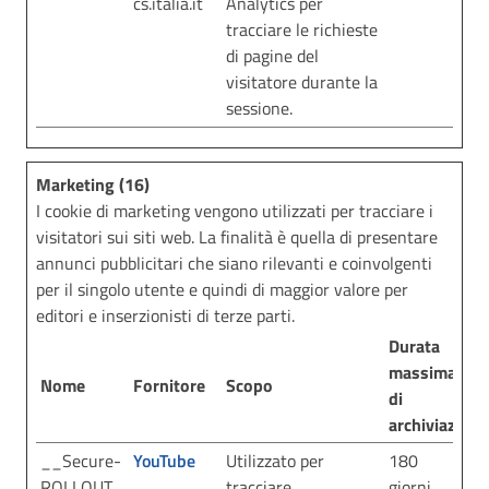
cs.italia.it
Analytics per
tracciare le richieste
di pagine del
visitatore durante la
sessione.
Marketing (16)
I cookie di marketing vengono utilizzati per tracciare i
visitatori sui siti web. La finalità è quella di presentare
annunci pubblicitari che siano rilevanti e coinvolgenti
per il singolo utente e quindi di maggior valore per
editori e inserzionisti di terze parti.
Durata
massima
Nome
Fornitore
Scopo
di
archiviazione
__Secure-
YouTube
Utilizzato per
180
ROLLOUT_
tracciare
giorni