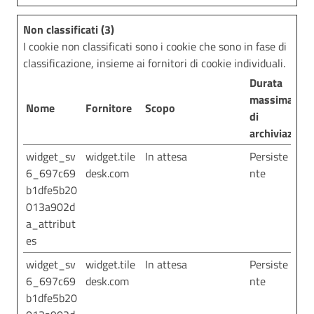
Non classificati (3)
I cookie non classificati sono i cookie che sono in fase di
classificazione, insieme ai fornitori di cookie individuali.
Durata
massima
Nome
Fornitore
Scopo
di
archiviazione
widget_sv
widget.tile
In attesa
Persiste
6_697c69
desk.com
nte
b1dfe5b20
013a902d
a_attribut
es
widget_sv
widget.tile
In attesa
Persiste
6_697c69
desk.com
nte
b1dfe5b20