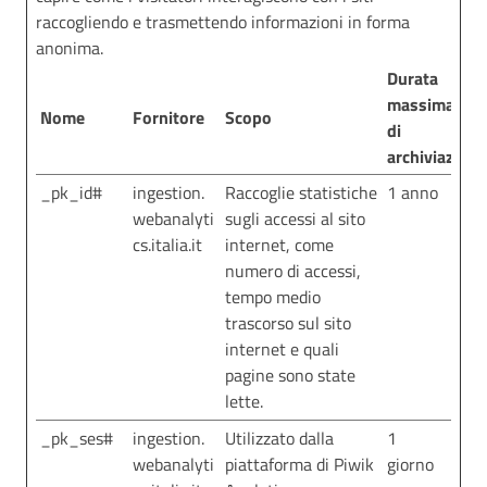
raccogliendo e trasmettendo informazioni in forma
anonima.
Durata
massima
Nome
Fornitore
Scopo
di
archiviazione
_pk_id#
ingestion.
Raccoglie statistiche
1 anno
webanalyti
sugli accessi al sito
cs.italia.it
internet, come
numero di accessi,
tempo medio
trascorso sul sito
internet e quali
pagine sono state
lette.
_pk_ses#
ingestion.
Utilizzato dalla
1
webanalyti
piattaforma di Piwik
giorno