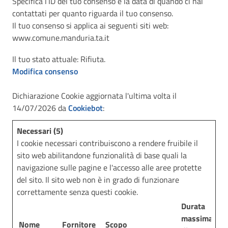
Specifica l’ID del tuo consenso e la data di quando ci hai
contattati per quanto riguarda il tuo consenso.
Il tuo consenso si applica ai seguenti siti web:
www.comune.manduria.ta.it
Il tuo stato attuale: Rifiuta.
Modifica consenso
Dichiarazione Cookie aggiornata l'ultima volta il
14/07/2026 da
Cookiebot
:
Necessari (5)
I cookie necessari contribuiscono a rendere fruibile il
sito web abilitandone funzionalità di base quali la
navigazione sulle pagine e l'accesso alle aree protette
del sito. Il sito web non è in grado di funzionare
correttamente senza questi cookie.
Durata
massima
Nome
Fornitore
Scopo