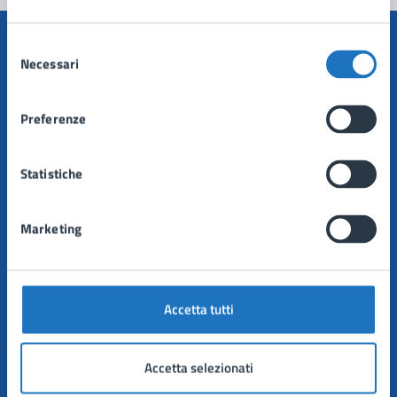
Selezione
Necessari
del
consenso
Comune di Manduria
Preferenze
AMMINISTRAZIONE
Statistiche
Organi di governo
Aree amministrative
Marketing
Uffici
Enti e fondazioni
Politici
Personale amministrativo
Accetta tutti
Documenti e dati
Accetta selezionati
CATEGORIE DI SERVIZIO