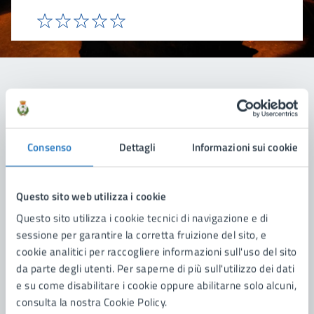
Valuta 1 stelle su 5
Valuta 2 stelle su 5
Valuta 3 stelle su 5
Valuta 4 stelle su 5
Valuta 5 stelle su 5
Contatta il comune
Leggi le domande frequenti
Consenso
Dettagli
Informazioni sui cookie
Richiedi assistenza
Questo sito web utilizza i cookie
Prenota appuntamento
Questo sito utilizza i cookie tecnici di navigazione e di
Problemi in città
sessione per garantire la corretta fruizione del sito, e
cookie analitici per raccogliere informazioni sull'uso del sito
Segnala disservizio
da parte degli utenti. Per saperne di più sull'utilizzo dei dati
e su come disabilitare i cookie oppure abilitarne solo alcuni,
consulta la nostra Cookie Policy.