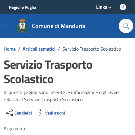
Vai ai contenuti
Vai al footer
Links
Regione Puglia
Comune di Manduria
Home
/
Articoli tematici
/
Servizio Trasporto Scolastico
Servizio Trasporto
Scolastico
In questa pagina sono inserite le informazione e gli avvisi
relativi al Servizio Trasporto Scolastico.
Condividi
Vedi azioni
Argomenti