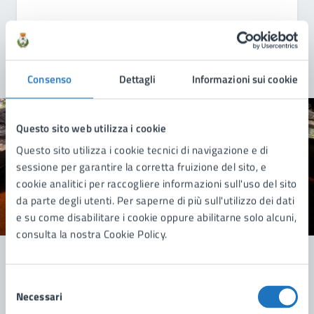
Consenso
Dettagli
Informazioni sui cookie
Questo sito web utilizza i cookie
Quanto sono chiare le informazioni su questa
pagina?
Questo sito utilizza i cookie tecnici di navigazione e di
sessione per garantire la corretta fruizione del sito, e
cookie analitici per raccogliere informazioni sull'uso del sito
da parte degli utenti. Per saperne di più sull'utilizzo dei dati
Valuta 1 stelle su 5
Valuta 2 stelle su 5
Valuta 3 stelle su 5
Valuta 4 stelle su 5
Valuta 5 stelle su 5
e su come disabilitare i cookie oppure abilitarne solo alcuni,
consulta la nostra Cookie Policy.
Selezione
Contatta il comune
Necessari
del