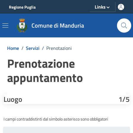
Vai ai contenuti
Vai al footer
Links
Regione Puglia
Comune di Manduria
Home
/
Servizi
/
Prenotazioni
Prenotazione
appuntamento
Luogo
1/5
I campi contraddistinti dal simbolo asterisco sono obbligatori