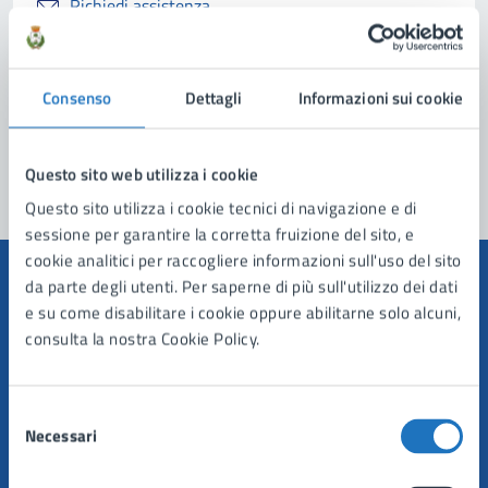
Richiedi assistenza
Prenota appuntamento
Consenso
Dettagli
Informazioni sui cookie
Problemi in città
Segnala disservizio
Questo sito web utilizza i cookie
Questo sito utilizza i cookie tecnici di navigazione e di
sessione per garantire la corretta fruizione del sito, e
cookie analitici per raccogliere informazioni sull'uso del sito
da parte degli utenti. Per saperne di più sull'utilizzo dei dati
e su come disabilitare i cookie oppure abilitarne solo alcuni,
consulta la nostra Cookie Policy.
Comune di Manduria
Selezione
AMMINISTRAZIONE
Necessari
del
Organi di governo
consenso