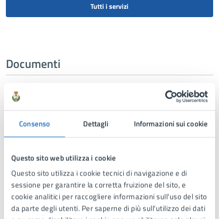
Tutti i servizi
Documenti
DOCUMENTO ATTIVITÀ POLITICA
Verbale di disciplina della propaganda
Consenso
Dettagli
Informazioni sui cookie
elettorale dal 16 maggio al 22 maggio 2026.
Verbale sottoscritto dai delegati delle liste ammesse alla
Questo sito web utilizza i cookie
consultazione elettorale per l'elezione del Sindaco e del
Questo sito utilizza i cookie tecnici di navigazione e di
Consiglio Comunale del 24 e 25 maggio 2026.
sessione per garantire la corretta fruizione del sito, e
cookie analitici per raccogliere informazioni sull'uso del sito
da parte degli utenti. Per saperne di più sull'utilizzo dei dati
ATTO NORMATIVO