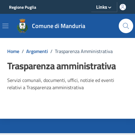
Vai ai contenuti
Vai al footer
Links
Regione Puglia
Comune di Manduria
Home
/
Argomenti
/
Trasparenza Amministrativa
Trasparenza amministrativa
Dettagli dell'argomento
Servizi comunali, documenti, uffici, notizie ed eventi
relativi a Trasparenza amministrativa