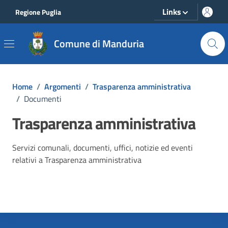
Vai ai contenuti
Vai al footer
Links
Regione Puglia
Comune di Manduria
Home
/
Argomenti
/
Trasparenza amministrativa
/
Documenti
Trasparenza amministrativa
Dettagli dell'argomento
Servizi comunali, documenti, uffici, notizie ed eventi
relativi a Trasparenza amministrativa