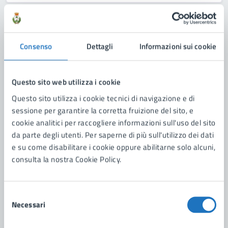
MODULISTICA
Consenso
Dettagli
Informazioni sui cookie
PIAO 2025-2025 – Modulo
PIAO 2025-2025 - Modulo
Questo sito web utilizza i cookie
Questo sito utilizza i cookie tecnici di navigazione e di
sessione per garantire la corretta fruizione del sito, e
cookie analitici per raccogliere informazioni sull'uso del sito
DOCUMENTO ATTIVITÀ POLITICA
da parte degli utenti. Per saperne di più sull'utilizzo dei dati
e su come disabilitare i cookie oppure abilitarne solo alcuni,
Verbale di disciplina della propaganda elettorale
consulta la nostra Cookie Policy.
dal 16 maggio al 22 maggio 2026.
Verbale sottoscritto dai delegati delle liste ammesse alla
Selezione
consultazione elettorale per l'elezione del Sindaco e del
Necessari
del
Consiglio Comunale del 24 e 25 maggio 2026.
consenso