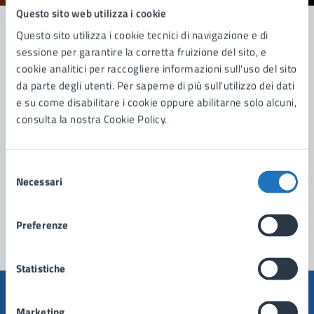
Questo sito web utilizza i cookie
Questo sito utilizza i cookie tecnici di navigazione e di
sessione per garantire la corretta fruizione del sito, e
Contatta il comune
cookie analitici per raccogliere informazioni sull'uso del sito
da parte degli utenti. Per saperne di più sull'utilizzo dei dati
Leggi le domande frequenti
e su come disabilitare i cookie oppure abilitarne solo alcuni,
consulta la nostra Cookie Policy.
Richiedi assistenza
Prenota appuntamento
Selezione
Necessari
Problemi in città
del
consenso
Segnala disservizio
Preferenze
Statistiche
Marketing