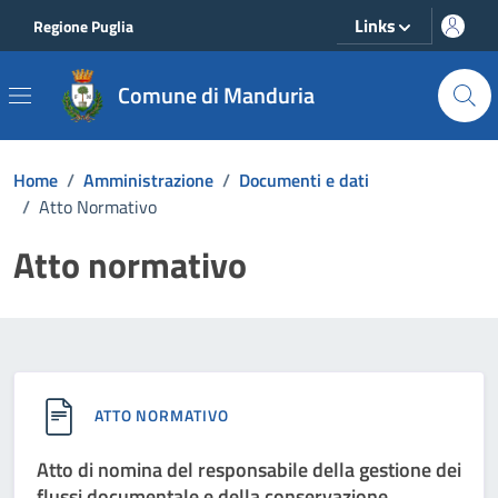
Vai ai contenuti
Vai al footer
Links
Regione Puglia
Comune di Manduria
Home
/
Amministrazione
/
Documenti e dati
/
Atto Normativo
Atto normativo
ATTO NORMATIVO
Atto di nomina del responsabile della gestione dei
flussi documentale e della conservazione.