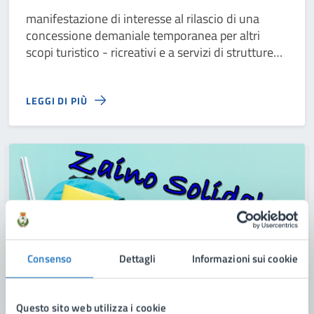
manifestazione di interesse al rilascio di una
concessione demaniale temporanea per altri
scopi turistico - ricreativi e a servizi di strutture
turistico - ricreative ed esercizi di
somministrazione sul litorale di San Pietro In
LEGGI DI PIÙ
Bevagna
Consenso
Dettagli
Informazioni sui cookie
Questo sito web utilizza i cookie