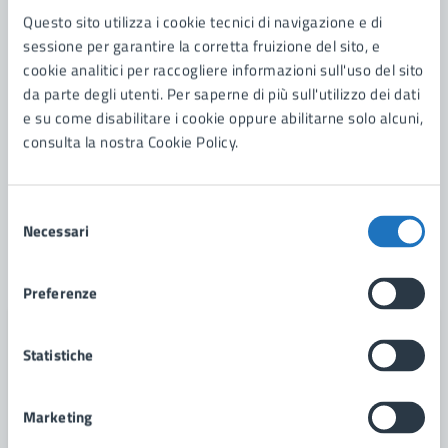
Questo sito utilizza i cookie tecnici di navigazione e di
15/07/26
23/08/26
AVVISI
DAL
—
AL
sessione per garantire la corretta fruizione del sito, e
cookie analitici per raccogliere informazioni sull'uso del sito
Avviso Pubblico: Lo Zaino Solidale 2026.
da parte degli utenti. Per saperne di più sull'utilizzo dei dati
e su come disabilitare i cookie oppure abilitarne solo alcuni,
Formazione di un elenco di cartolerie site sul
consulta la nostra Cookie Policy.
territorio di Manduria aderenti all’iniziativa “lo
Zaino Solidale”.
Selezione
Necessari
del
LEGGI DI PIÙ
consenso
Preferenze
Statistiche
Marketing