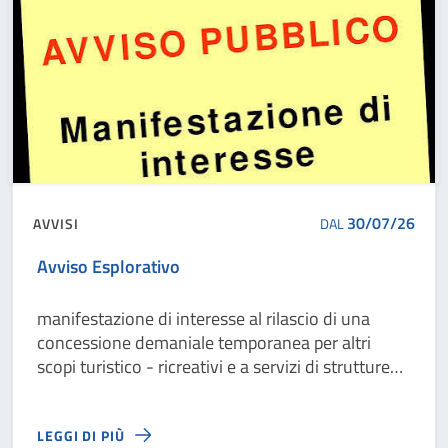
30/07/26
AVVISI
DAL
Avviso Esplorativo
manifestazione di interesse al rilascio di una
concessione demaniale temporanea per altri
scopi turistico - ricreativi e a servizi di strutture
turistico - ricreative ed esercizi di
somministrazione sul litorale di San Pietro In
LEGGI DI PIÙ
Bevagna