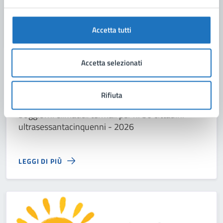
Accetta tutti
Accetta selezionati
15/07/26
01/08/26
AVVISI
DAL
—
AL
Avviso: Soggiorni climatici-termali 2026.
Rifiuta
Soggiorni climatici/termali per n. 50 cittadini
ultrasessantacinquenni - 2026
LEGGI DI PIÙ