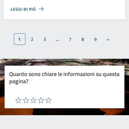
LEGGI DI PIÙ
1
2
3
…
7
8
9
»
Quanto sono chiare le informazioni su questa
pagina?
Valuta 1 stelle su 5
Valuta 2 stelle su 5
Valuta 3 stelle su 5
Valuta 4 stelle su 5
Valuta 5 stelle su 5