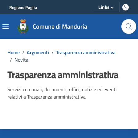
Vai ai contenuti
Vai al footer
Links
Regione Puglia
Comune di Manduria
Home
/
Argomenti
/
Trasparenza amministrativa
/
Novita
Trasparenza amministrativa
Dettagli dell'argomento
Servizi comunali, documenti, uffici, notizie ed eventi
relativi a Trasparenza amministrativa