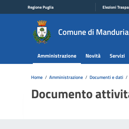
Vai ai contenuti
Vai al footer
Regione Puglia
Elezioni Traspa
Comune di Manduria
Amministrazione
Novità
Servizi
Home
/
Amministrazione
/
Documenti e dati
/
Documento attività