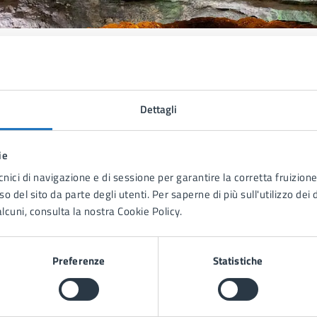
to sono chiare le informazioni su questa
na?
Dettagli
ta 1 stelle su 5
Valuta 2 stelle su 5
Valuta 3 stelle su 5
Valuta 4 stelle su 5
Valuta 5 stelle su 5
ie
cnici di navigazione e di sessione per garantire la corretta fruizione 
o del sito da parte degli utenti. Per saperne di più sull'utilizzo dei 
lcuni, consulta la nostra Cookie Policy.
Preferenze
Statistiche
tatta il comune
Leggi le domande frequenti