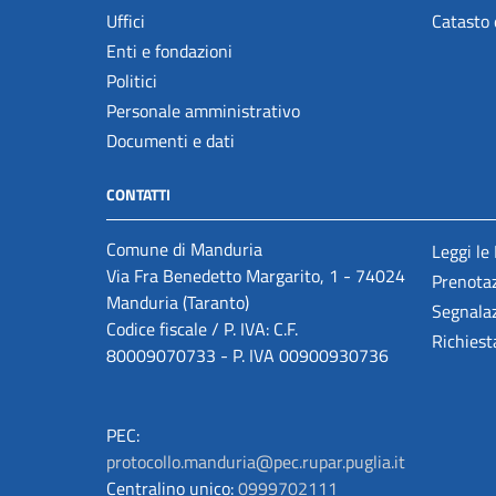
Uffici
Catasto 
Enti e fondazioni
Politici
Personale amministrativo
Documenti e dati
CONTATTI
Comune di Manduria
Leggi le
Via Fra Benedetto Margarito, 1 - 74024
Prenota
Manduria (Taranto)
Segnalaz
Codice fiscale / P. IVA: C.F.
Richiest
80009070733 - P. IVA 00900930736
PEC:
protocollo.manduria@pec.rupar.puglia.it
Centralino unico:
0999702111