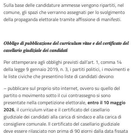
Sulla base delle candidature ammesse vengono ripartiti, nel
comune, gli spazi che verranno assegnati per lo svolgimento
della propaganda elettorale tramite affissione di manifesti.
𝑶𝒃𝒃𝒍𝒊𝒈𝒐
𝒅𝒊
𝒑𝒖𝒃𝒃𝒍𝒊𝒄𝒂𝒛𝒊𝒐𝒏𝒆
𝒅𝒆𝒍
𝒄𝒖𝒓𝒓𝒊𝒄𝒖𝒍𝒖𝒎
𝒗𝒊𝒕𝒂𝒆
𝒆
𝒅𝒆𝒍
𝒄𝒆𝒓𝒕𝒊𝒇𝒊𝒄𝒂𝒕𝒐
𝒅𝒆𝒍
𝒄𝒂𝒔𝒆𝒍𝒍𝒂𝒓𝒊𝒐
𝒈𝒊𝒖𝒅𝒊𝒛𝒊𝒂𝒍𝒆
𝒅𝒆𝒊
𝒄𝒂𝒏𝒅𝒊𝒅𝒂𝒕𝒊
Per ottemperare agli obblighi previsti dall’art. 1, comma 14
della legge 9 gennaio 2019, n. 3, i partiti politici, i movimenti e
le liste civiche che presentino liste di candidati devono:
– pubblicare sul proprio sito internet, ovvero su quello del
partito o movimento sotto il cui contrassegno si sono
presentate nella competizione elettorale,
entro il 10 maggio
2026
, il curriculum vitae e il certificato del casellario
giudiziale dei candidati alla carica di sindaco e alla carica di
consigliere comunale. Il certificato del casellario giudiziale
deve essere rilasciato non prima di 90 giorni dalla data fissata