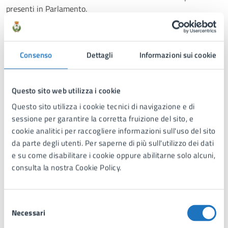
presenti in Parlamento.
E’ vietato depositare contrassegni che riproducono:
– immagini o soggetti di natura religiosa
Consenso
Dettagli
Informazioni sui cookie
– simboli del Comune
– denominazioni e simbolo di società, anche calcistiche e
Questo sito web utilizza i cookie
sportive, senza autorizzazione
Questo sito utilizza i cookie tecnici di navigazione e di
sessione per garantire la corretta fruizione del sito, e
– espressioni, immagini o raffigurazioni che fanno riferimento
cookie analitici per raccogliere informazioni sull'uso del sito
a ideologie autoritarie
da parte degli utenti. Per saperne di più sull'utilizzo dei dati
9)
Programma amministrativo: una copia del programma
e su come disabilitare i cookie oppure abilitarne solo alcuni,
amministrativo verrà pubblicato all’albo pretorio online del
consulta la nostra Cookie Policy.
Comune. Pertanto, il documento presentato all’atto di
presentazione delle candidature deve essere
privo di dati
Selezione
personali
(in particolare
non
deve recare sottoscrizioni
Necessari
del
autografe).
consenso