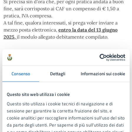
Si precisa sin d'ora che, per ogni pratica andata a buon
fine, sarà corrisposto ai CAF un compenso di € 1,50 a
pratica, IVA compresa.
A tal fine, qualora interessati, si prega voler inviare a
mezzo posta elettronica,
entro la data del 13 giugno
2025,
il modulo allegato debitamente compilato.
Allegati
Consenso
Dettagli
Informazioni sui cookie
AVVISO CAF PER MANIFESTAZIONE DI
INTERESSE A.S. 2025-2026
.pdf
Questo sito web utilizza i cookie
Questo sito utilizza i cookie tecnici di navigazione e di
CAF Modulo-manifestazione-dinteresse 2025-
sessione per garantire la corretta fruizione del sito, e
2026
.odt
cookie analitici per raccogliere informazioni sull'uso del sito
da parte degli utenti. Per saperne di più sull'utilizzo dei dati
e su come disabilitare i cookie oppure abilitarne solo alcuni,