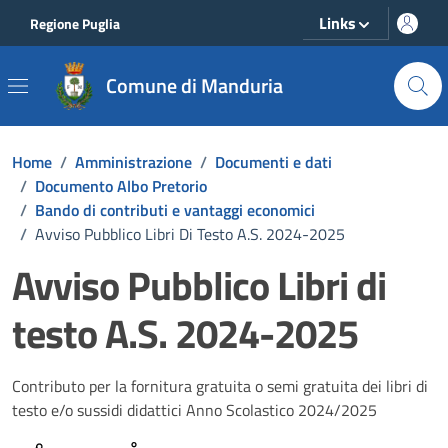
Vai ai contenuti
Vai al footer
Links
Regione Puglia
Comune di Manduria
Home
/
Amministrazione
/
Documenti e dati
/
Documento Albo Pretorio
/
Bando di contributi e vantaggi economici
/
Avviso Pubblico Libri Di Testo A.S. 2024-2025
Avviso Pubblico Libri di
testo A.S. 2024-2025
Dettagli del documento
Contributo per la fornitura gratuita o semi gratuita dei libri di
testo e/o sussidi didattici Anno Scolastico 2024/2025