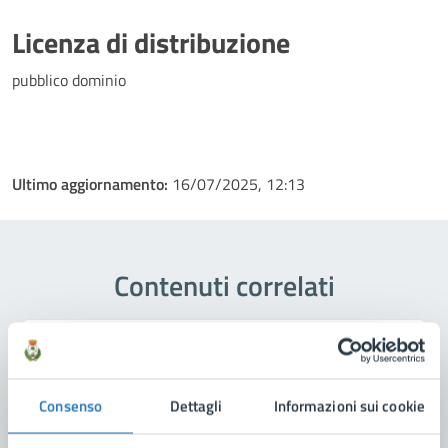
Licenza di distribuzione
pubblico dominio
Ultimo aggiornamento:
16/07/2025, 12:13
Contenuti correlati
Amministrazione
Consenso
Dettagli
Informazioni sui cookie
Scuola di Musica Comunale "Città di Manduria"