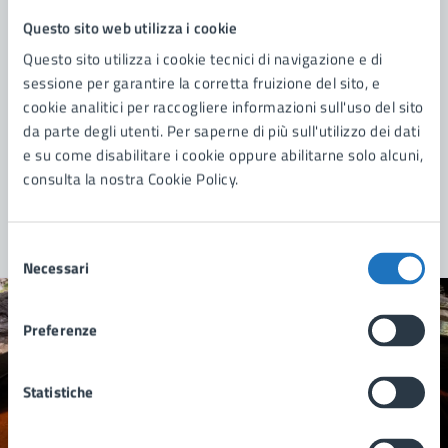
Questo sito web utilizza i cookie
Questo sito utilizza i cookie tecnici di navigazione e di
sessione per garantire la corretta fruizione del sito, e
cookie analitici per raccogliere informazioni sull'uso del sito
da parte degli utenti. Per saperne di più sull'utilizzo dei dati
e su come disabilitare i cookie oppure abilitarne solo alcuni,
consulta la nostra Cookie Policy.
Selezione
Necessari
del
consenso
Quanto sono chiare le informazioni su questa
Preferenze
pagina?
Statistiche
Valuta 1 stelle su 5
Valuta 2 stelle su 5
Valuta 3 stelle su 5
Valuta 4 stelle su 5
Valuta 5 stelle su 5