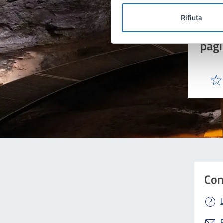
Rifiuta
Quan
pagi
Valu
Con