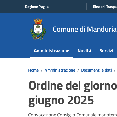
Vai ai contenuti
Vai al footer
Regione Puglia
Elezioni Traspa
Comune di Manduria
Amministrazione
Novità
Servizi
Home
/
Amministrazione
/
Documenti e dati
/
Ordine del giorn
giugno 2025
Dettagli del documento
Convocazione Consiglio Comunale monotema