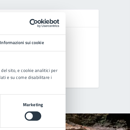
Se
Definizion
Informazioni sui cookie
Accesso A
Accesso C
Accesso C
del sito, e cookie analitici per
dati e su come disabilitare i
Vedi altri
Marketing