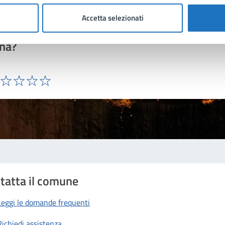
Accetta selezionati
to sono chiare le informazioni su questa
na?
ta 1 stelle su 5
Valuta 2 stelle su 5
Valuta 3 stelle su 5
Valuta 4 stelle su 5
Valuta 5 stelle su 5
tatta il comune
Leggi le domande frequenti
Richiedi assistenza