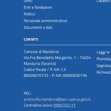
Uffici
Catasto 
Enti e fondazioni
Politici
Personale amministrativo
Documenti e dati
CONTATTI
Comune di Manduria
Leggi le
Via Fra Benedetto Margarito, 1 - 74024
Prenota
Manduria (Taranto)
Segnalaz
Codice fiscale / P. IVA: C.F.
Richiest
80009070733 - P. IVA 00900930736
PEC:
protocollo.manduria@pec.rupar.puglia.it
Centralino unico:
0999702111