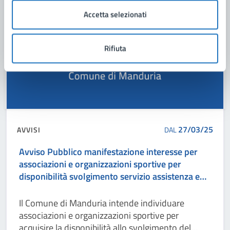
Accetta selezionati
Rifiuta
27/03/25
AVVISI
DAL
Avviso Pubblico manifestazione interesse per
associazioni e organizzazioni sportive per
disponibilità svolgimento servizio assistenza e
salvataggio a mare e per servizio assistenza a
mare ai disabili
Il Comune di Manduria intende individuare
associazioni e organizzazioni sportive per
acquisire la disponibilità allo svolgimento del