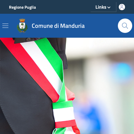
Vai ai contenuti
Vai al footer
Links
Regione Puglia
Comune di Manduria