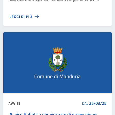
servizio di assistenza e salvataggio a mare
nonché del servizio di assistenza al mare rivolto
LEGGI DI PIÙ
ai disabili
25/03/25
AVVISI
DAL
Avviso Pubblico per giornate di prevenzione: