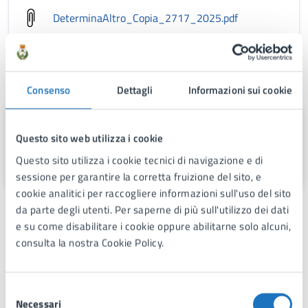
DeterminaAltro_Copia_2717_2025
.pdf
A cura di
Consenso
Dettagli
Informazioni sui cookie
Area 1
Questo sito web utilizza i cookie
Via Fra Benedetto Margarito, 1, 74024
Questo sito utilizza i cookie tecnici di navigazione e di
sessione per garantire la corretta fruizione del sito, e
cookie analitici per raccogliere informazioni sull'uso del sito
da parte degli utenti. Per saperne di più sull'utilizzo dei dati
Persone
e su come disabilitare i cookie oppure abilitarne solo alcuni,
consulta la nostra Cookie Policy.
Francesco Pisano
Selezione
Necessari
del