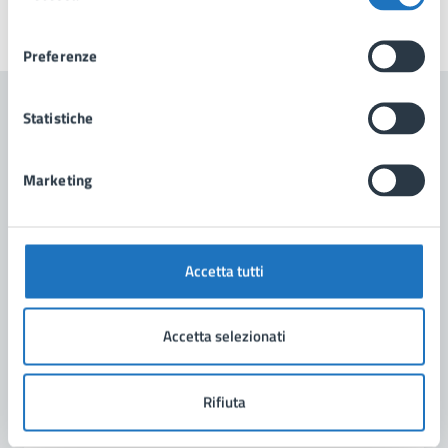
consenso
Ultimo aggiornamento:
17/09/2025, 17:48
Preferenze
Statistiche
Contenuti correlati
Marketing
Amministrazione
Scuola di Musica Comunale "Città di Manduria"
Accetta tutti
Accetta selezionati
Rifiuta