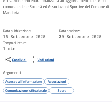
Dettagli della notizia
Attivazione procedura finalizzata all'aggiornamento dell'Albo
comunale delle Società ed Associazioni Sportive del Comune di
Manduria
Data pubblicazione:
Data scadenza:
15 Settembre 2025
30 Settembre 2025
Tempo di lettura:
1 min
Condividi
Vedi azioni
Argomenti
Accesso all'informazione
Associazioni
Comunicazione istituzionale
Sport