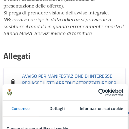
presentazione delle offerte).
Si prega di prendere visione dell'avviso integrale.
𝘕𝘉: 𝘦𝘳𝘳𝘢𝘵𝘢 𝘤𝘰𝘳𝘳𝘪𝘨𝘦 𝘪𝘯 𝘥𝘢𝘵𝘢 𝘰𝘥𝘪𝘦𝘳𝘯𝘢 𝘴𝘪 𝘱𝘳𝘰𝘷𝘷𝘦𝘥𝘦 𝘢
𝘴𝘰𝘴𝘵𝘪𝘵𝘶𝘪𝘳𝘦 𝘪𝘭 𝘮𝘰𝘥𝘶𝘭𝘰 𝘪𝘯 𝘲𝘶𝘢𝘯𝘵𝘰 𝘦𝘳𝘳𝘰𝘯𝘦𝘢𝘮𝘦𝘯𝘵𝘦 𝘳𝘪𝘱𝘰𝘳𝘵𝘢 𝘪𝘭
𝘉𝘢𝘯𝘥𝘰 𝘔𝘦𝘗𝘈 𝘚𝘦𝘳𝘷𝘪𝘻𝘪 𝘪𝘯𝘷𝘦𝘤𝘦 𝘥𝘪 𝘧𝘰𝘳𝘯𝘪𝘵𝘶𝘳𝘦
Allegati
AVVISO PER MANIFESTAZIONE DI INTERESSE
PER ASCQUISTO ARREDI E ATTREZZATURE PER
LE SCUOLE CITTADINE.errata corrige
.pdf
Consenso
Dettagli
Informazioni sui cookie
ALL_1_MODULO_MANIFESTAZIONE_INTERESSE
.doc
Questo sito web utilizza i cookie