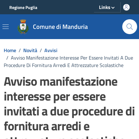
Vai ai contenuti
Vai al footer
Links
Regione Puglia
Comune di Manduria
Home
/
Novità
/
Avvisi
/
Avviso Manifestazione Interesse Per Essere Invitati A Due
Procedure Di Fornitura Arredi E Attrezzature Scolastiche
Avviso manifestazione
interesse per essere
invitati a due procedure di
fornitura arredi e