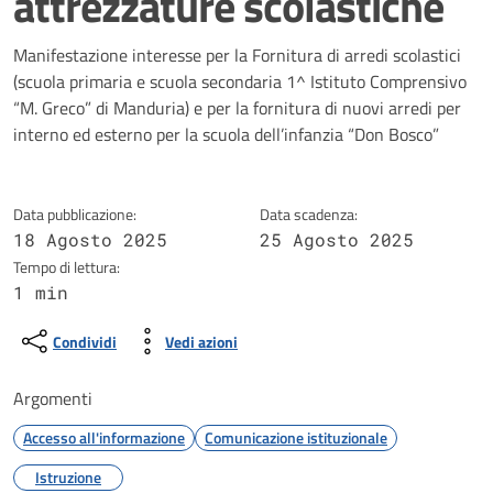
attrezzature scolastiche
Dettagli della notizia
Manifestazione interesse per la Fornitura di arredi scolastici
(scuola primaria e scuola secondaria 1^ Istituto Comprensivo
“M. Greco” di Manduria) e per la fornitura di nuovi arredi per
interno ed esterno per la scuola dell’infanzia “Don Bosco”
Data pubblicazione:
Data scadenza:
18 Agosto 2025
25 Agosto 2025
Tempo di lettura:
1 min
Condividi
Vedi azioni
Argomenti
Accesso all'informazione
Comunicazione istituzionale
Istruzione