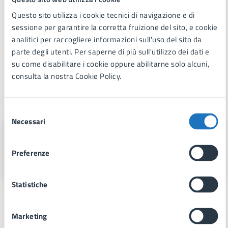
Protocollo di legalità
.pdf
Questo sito utilizza i cookie tecnici di navigazione e di
sessione per garantire la corretta fruizione del sito, e cookie
analitici per raccogliere informazioni sull'uso del sito da
parte degli utenti. Per saperne di più sull'utilizzo dei dati e
Patto di Integrità
.docx
su come disabilitare i cookie oppure abilitarne solo alcuni,
consulta la nostra Cookie Policy.
A cura di
Selezione
Necessari
del
Area 1
consenso
Preferenze
Via Fra Benedetto Margarito, 1, 74024
Statistiche
Marketing