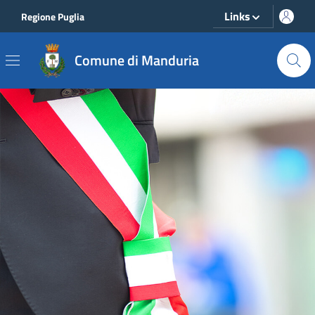
Vai ai contenuti
Vai al footer
Links
Regione Puglia
Comune di Manduria