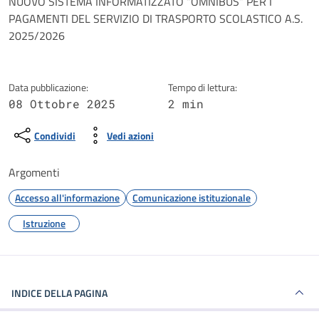
Dettagli della notizia
NUOVO SISTEMA INFORMATIZZATO “OMNIBUS” PER I
PAGAMENTI DEL SERVIZIO DI TRASPORTO SCOLASTICO A.S.
2025/2026
Data pubblicazione:
Tempo di lettura:
08 Ottobre 2025
2 min
Condividi
Vedi azioni
Argomenti
Accesso all'informazione
Comunicazione istituzionale
Istruzione
INDICE DELLA PAGINA