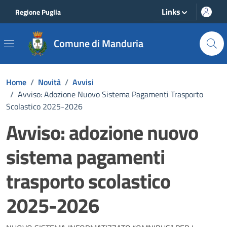
Vai ai contenuti
Vai al footer
Links
Regione Puglia
Comune di Manduria
Home
/
Novità
/
Avvisi
/
Avviso: Adozione Nuovo Sistema Pagamenti Trasporto
Scolastico 2025-2026
Avviso: adozione nuovo
sistema pagamenti
trasporto scolastico
2025-2026