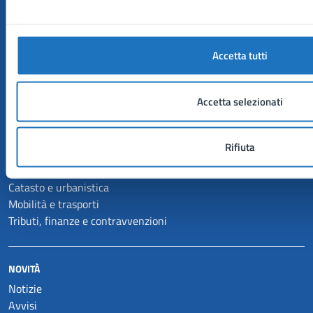
Aree amministrative
Uffici
Enti e fondazioni
Politici
Accetta tutti
Personale amministrativo
Documenti e dati
Accetta selezionati
CATEGORIE DI SERVIZIO
Rifiuta
Anagrafe e stato civile
Autorizzazioni
Catasto e urbanistica
Mobilità e trasporti
Tributi, finanze e contravvenzioni
NOVITÀ
Notizie
Avvisi