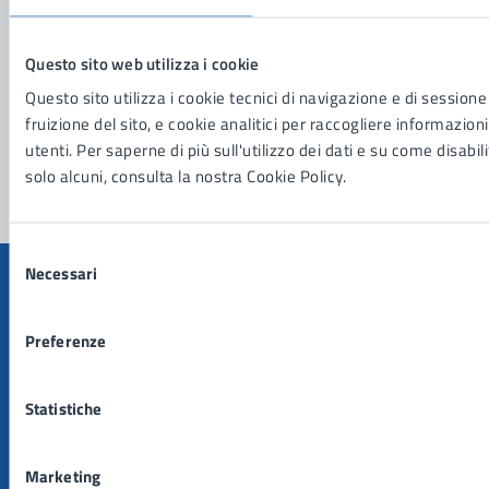
Richiedi assistenza
Prenota appuntamento
Questo sito web utilizza i cookie
Questo sito utilizza i cookie tecnici di navigazione e di sessione
Problemi in città
fruizione del sito, e cookie analitici per raccogliere informazioni
utenti. Per saperne di più sull'utilizzo dei dati e su come disabil
Segnala disservizio
solo alcuni, consulta la nostra Cookie Policy.
Selezione
Necessari
del
consenso
Preferenze
Comune di Manduria
Statistiche
AMMINISTRAZIONE
Organi di governo
Marketing