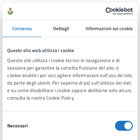
MOBILITÀ SOSTENIBILE COLLEGAMENTO
CICLOPEDONALE TRA BORGO DI SAN PIETRO IN
BEVAGNA CON IL PARCHEGGIO GIÀ REALIZZATO A
Consenso
Dettagli
Informazioni sui cookie
RIDOSSO DELLA FOCE DEL CHIDRO
DOCUMENTO DI PROGRAMMAZIONE E RENDICONTAZIONE
Questo sito web utilizza i cookie
Questo sito utilizza i cookie tecnici di navigazione e di
Riqualificazione e rifunzionalizzazione di
sessione per garantire la corretta fruizione del sito, e
immobili storici e di edifici confiscati alla
cookie analitici per raccogliere informazioni sull'uso del sito
mafia
da parte degli utenti. Per saperne di più sull'utilizzo dei dati
e su come disabilitare i cookie oppure abilitarne solo alcuni,
PROGETTO DI FATTIBILITA' TECNICA ED ECONOMICA
consulta la nostra Cookie Policy.
"RIQUALIFICAZIONE E RIFUNZIONALIZZAZIONE DI
IMMOBILI STORICI E DI EDIFICI CONFISCATI ALLA
MAFIA, CON SISTEMAZIONE AMBIENTALE DELLE AREE
Selezione
DI PERTINENZA, PER UN IMPORTO COMPLESSIVO DI €
Necessari
del
2.460.000,00
Tutti i documenti
consenso