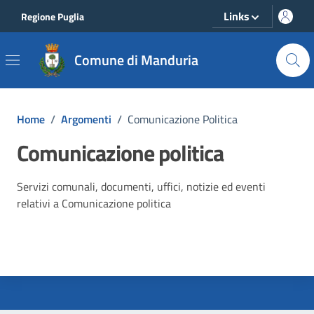
Vai ai contenuti
Vai al footer
Links
Regione Puglia
Comune di Manduria
Home
/
Argomenti
/
Comunicazione Politica
Comunicazione politica
Dettagli dell'argomento
Servizi comunali, documenti, uffici, notizie ed eventi
relativi a Comunicazione politica