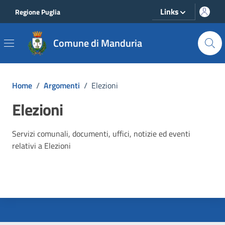
Vai ai contenuti
Vai al footer
Links
Regione Puglia
Comune di Manduria
Home
/
Argomenti
/
Elezioni
Elezioni
Dettagli dell'argomento
Servizi comunali, documenti, uffici, notizie ed eventi
relativi a Elezioni