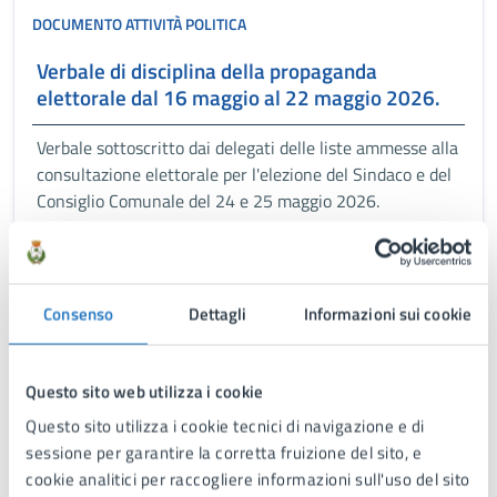
DOCUMENTO ATTIVITÀ POLITICA
Verbale di disciplina della propaganda
elettorale dal 16 maggio al 22 maggio 2026.
Verbale sottoscritto dai delegati delle liste ammesse alla
consultazione elettorale per l'elezione del Sindaco e del
Consiglio Comunale del 24 e 25 maggio 2026.
DOCUMENTO (TECNICO) DI SUPPORTO
Consenso
Dettagli
Informazioni sui cookie
Orario dell’ufficio elettorale per la
presentazione delle candidature
Questo sito web utilizza i cookie
Orario dell'Ufficio elettorale garantire l’immediato
Questo sito utilizza i cookie tecnici di navigazione e di
rilascio, entro 24 ore dalla richiesta, dei certificati di
sessione per garantire la corretta fruizione del sito, e
iscrizione nelle liste elettorali nonché per gli altri
cookie analitici per raccogliere informazioni sull'uso del sito
adempimenti connessi alla presentazione delle