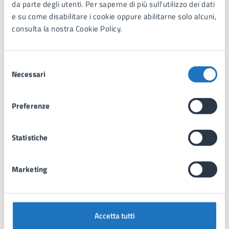
da parte degli utenti. Per saperne di più sull'utilizzo dei dati
candidature per le elezioni comunali
e su come disabilitare i cookie oppure abilitarne solo alcuni,
DOCUMENTO ALBO PRETORIO
consulta la nostra Cookie Policy.
Avviso Pubblico nomina scrutatori Elezioni
Regionali 2025
Selezione
Necessari
Disponibilità per la nomina di scrutatore per le
del
consultazioni elettorali del 23 e 24 novembre 2025
consenso
Preferenze
Tutti i documenti
Statistiche
Marketing
Articoli tematici
Accetta tutti