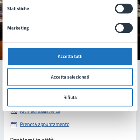
Statistiche
Quanto sono chiare le informazioni su questa
pagina?
Marketing
Valuta 1 stelle su 5
Valuta 2 stelle su 5
Valuta 3 stelle su 5
Valuta 4 stelle su 5
Valuta 5 stelle su 5
Accetta tutti
Accetta selezionati
Contatta il comune
Rifiuta
Leggi le domande frequenti
Richiedi assistenza
Prenota appuntamento
Problemi in città