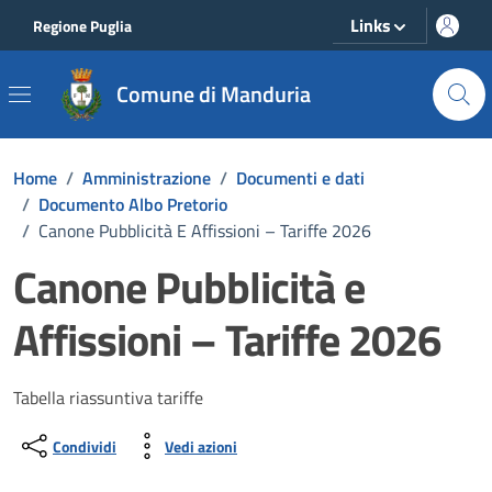
Vai ai contenuti
Vai al footer
Links
Regione Puglia
Comune di Manduria
Home
/
Amministrazione
/
Documenti e dati
/
Documento Albo Pretorio
/
Canone Pubblicità E Affissioni – Tariffe 2026
Canone Pubblicità e
Affissioni – Tariffe 2026
Dettagli del documento
Tabella riassuntiva tariffe
Condividi
Vedi azioni