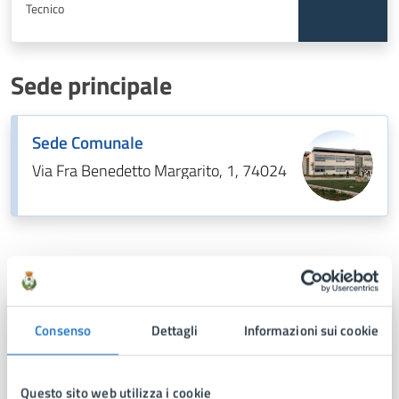
Tecnico
Sede principale
Sede Comunale
Via Fra Benedetto Margarito, 1, 74024
Contatti
Consenso
Trasporto Locale
Dettagli
Informazioni sui cookie
Telefono:
0999702224
Questo sito web utilizza i cookie
Telefono:
0999702242