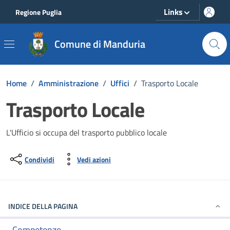
Vai ai contenuti
Vai al footer
Links
Regione Puglia
Comune di Manduria
Home
/
Amministrazione
/
Uffici
/
Trasporto Locale
Trasporto Locale
L'Ufficio si occupa del trasporto pubblico locale
Condividi
Vedi azioni
INDICE DELLA PAGINA
Competenze