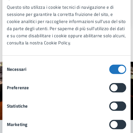
E-mail:
silvia.pichierri@comune.manduria.ta.it
Questo sito utilizza i cookie tecnici di navigazione e di
E-mail:
claudio.ferretti@comune.manduria.ta.it
sessione per garantire la corretta fruizione del sito, e
cookie analitici per raccogliere informazioni sull'uso del sito
da parte degli utenti. Per saperne di più sull'utilizzo dei dati
e su come disabilitare i cookie oppure abilitarne solo alcuni,
consulta la nostra Cookie Policy.
Ultimo aggiornamento:
21/07/2026, 13:43
Selezione
Necessari
del
Quanto sono chiare le informazioni su questa
consenso
pagina?
Preferenze
Statistiche
Valuta 1 stelle su 5
Valuta 2 stelle su 5
Valuta 3 stelle su 5
Valuta 4 stelle su 5
Valuta 5 stelle su 5
Marketing