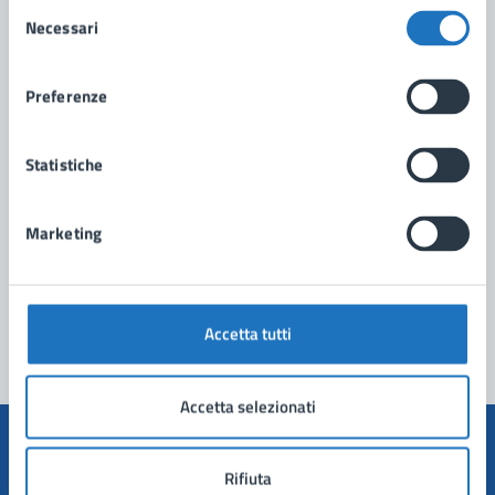
Selezione
Necessari
del
consenso
Contatta il comune
Preferenze
Leggi le domande frequenti
Statistiche
Richiedi assistenza
Prenota appuntamento
Marketing
Problemi in città
Segnala disservizio
Accetta tutti
Accetta selezionati
Rifiuta