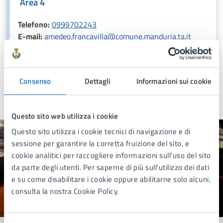
Area 4
Telefono:
0999702243
E-mail:
amedeo.francavilla@comune.manduria.ta.it
Consenso
Dettagli
Informazioni sui cookie
Ultimo aggiornamento:
16/06/2026, 15:15
Questo sito web utilizza i cookie
Questo sito utilizza i cookie tecnici di navigazione e di
sessione per garantire la corretta fruizione del sito, e
Quanto sono chiare le informazioni su questa
cookie analitici per raccogliere informazioni sull'uso del sito
pagina?
da parte degli utenti. Per saperne di più sull'utilizzo dei dati
e su come disabilitare i cookie oppure abilitarne solo alcuni,
consulta la nostra Cookie Policy.
Valuta 1 stelle su 5
Valuta 2 stelle su 5
Valuta 3 stelle su 5
Valuta 4 stelle su 5
Valuta 5 stelle su 5