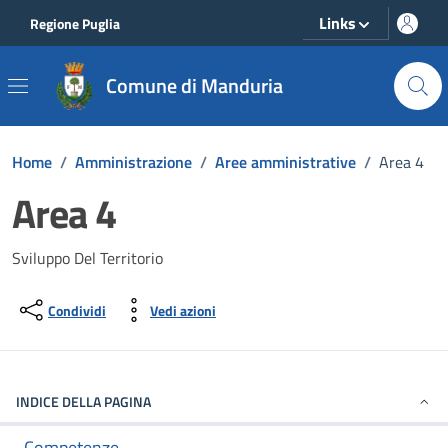
Vai ai contenuti
Vai al footer
Links
Regione Puglia
Comune di Manduria
Home
/
Amministrazione
/
Aree amministrative
/
Area 4
Area 4
Sviluppo Del Territorio
Condividi
Vedi azioni
INDICE DELLA PAGINA
Competenze