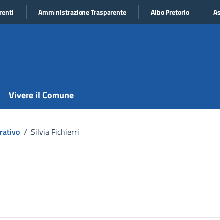
renti
Amministrazione Trasparente
Albo Pretorio
As
Vivere il Comune
rativo
/
Silvia Pichierri