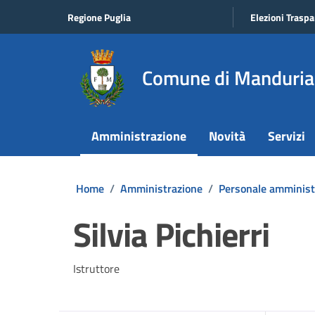
Vai ai contenuti
Vai al footer
Regione Puglia
Elezioni Traspa
Comune di Manduria
Amministrazione
Novità
Servizi
Home
/
Amministrazione
/
Personale amminist
Silvia Pichierri
Istruttore