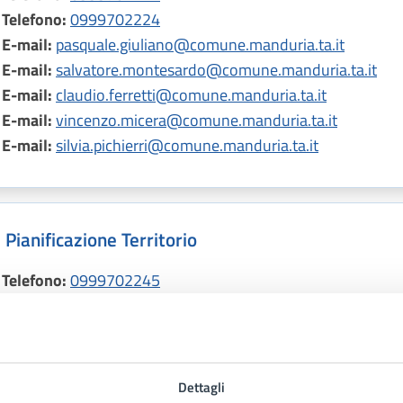
Telefono:
0999702224
E-mail:
pasquale.giuliano@comune.manduria.ta.it
E-mail:
salvatore.montesardo@comune.manduria.ta.it
E-mail:
claudio.ferretti@comune.manduria.ta.it
E-mail:
vincenzo.micera@comune.manduria.ta.it
E-mail:
silvia.pichierri@comune.manduria.ta.it
Pianificazione Territorio
Telefono:
0999702245
Telefono:
0999702242
Telefono:
0999702224
Telefono:
0999702281
E-mail:
salvatore.montesardo@comune.manduria.ta.it
Dettagli