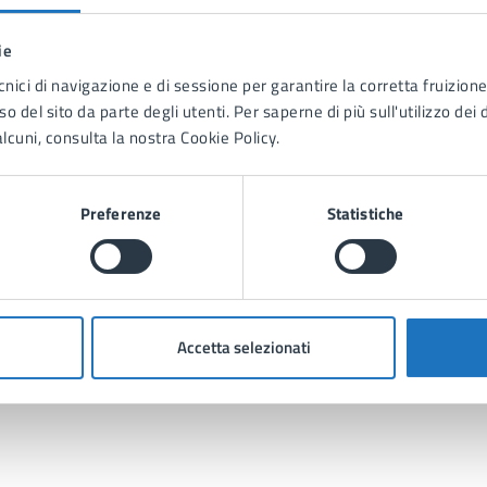
E-mail:
claudio.ferretti@comune.manduria.ta.it
E-mail:
silvia.pichierri@comune.manduria.ta.it
ie
E-mail:
federica.peluso@comune.manduria.ta.it
cnici di navigazione e di sessione per garantire la corretta fruizione 
o del sito da parte degli utenti. Per saperne di più sull'utilizzo dei 
lcuni, consulta la nostra Cookie Policy.
Trasporto Locale
Preferenze
Statistiche
Telefono:
0999702224
Telefono:
0999702242
E-mail:
silvia.pichierri@comune.manduria.ta.it
E-mail:
claudio.ferretti@comune.manduria.ta.it
Accetta selezionati