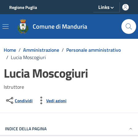
Vai ai contenuti
Vai al footer
Links
Regione Puglia
Comune di Manduria
Home
/
Amministrazione
/
Personale amministrativo
/
Lucia Moscogiuri
Lucia Moscogiuri
Istruttore
Condividi
Vedi azioni
INDICE DELLA PAGINA