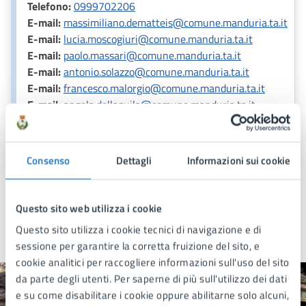
Telefono:
0999702206
E-mail:
massimiliano.dematteis@comune.manduria.ta.it
E-mail:
lucia.moscogiuri@comune.manduria.ta.it
E-mail:
paolo.massari@comune.manduria.ta.it
E-mail:
antonio.solazzo@comune.manduria.ta.it
E-mail:
francesco.malorgio@comune.manduria.ta.it
E-mail:
angela.dellaquila@comune.manduria.ta.it
E-mail:
anagrafe@comune.manduria.ta.it
E-mail:
elettorale@comune.manduria.ta.it
Consenso
Dettagli
Informazioni sui cookie
Questo sito web utilizza i cookie
Questo sito utilizza i cookie tecnici di navigazione e di
sessione per garantire la corretta fruizione del sito, e
Ultimo aggiornamento:
05/02/2025, 14:49
cookie analitici per raccogliere informazioni sull'uso del sito
da parte degli utenti. Per saperne di più sull'utilizzo dei dati
e su come disabilitare i cookie oppure abilitarne solo alcuni,
Quanto sono chiare le informazioni su questa