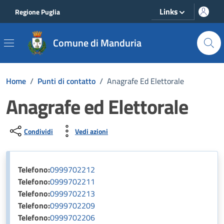
Vai ai contenuti
Vai al footer
Links
Regione Puglia
Comune di Manduria
Home
/
Punti di contatto
/
Anagrafe Ed Elettorale
Anagrafe ed Elettorale
Condividi
Vedi azioni
Telefono:
0999702212
Telefono:
0999702211
Telefono:
0999702213
Telefono:
0999702209
Telefono:
0999702206