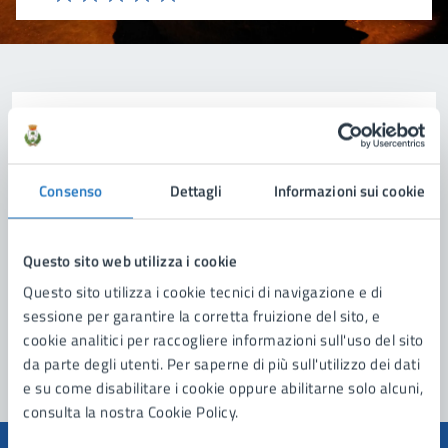
Valuta 1 stelle su 5
Valuta 2 stelle su 5
Valuta 3 stelle su 5
Valuta 4 stelle su 5
Valuta 5 stelle su 5
Contatta il comune
Leggi le domande frequenti
Consenso
Dettagli
Informazioni sui cookie
Richiedi assistenza
Prenota appuntamento
Questo sito web utilizza i cookie
Questo sito utilizza i cookie tecnici di navigazione e di
Problemi in città
sessione per garantire la corretta fruizione del sito, e
Segnala disservizio
cookie analitici per raccogliere informazioni sull'uso del sito
da parte degli utenti. Per saperne di più sull'utilizzo dei dati
e su come disabilitare i cookie oppure abilitarne solo alcuni,
consulta la nostra Cookie Policy.