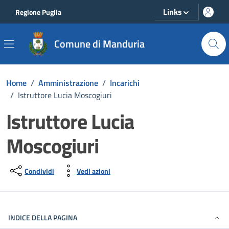
Vai ai contenuti
Vai al footer
Links
Regione Puglia
Comune di Manduria
Home
/
Amministrazione
/
Incarichi
/
Istruttore Lucia Moscogiuri
Istruttore Lucia
Moscogiuri
Condividi
Vedi azioni
INDICE DELLA PAGINA