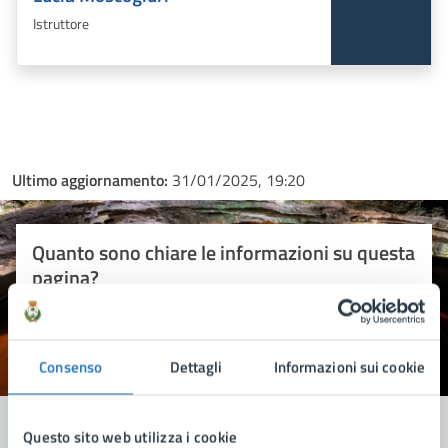
Istruttore
Ultimo aggiornamento:
31/01/2025, 19:20
Quanto sono chiare le informazioni su questa
pagina?
Consenso
Valuta 1 stelle su 5
Valuta 2 stelle su 5
Valuta 3 stelle su 5
Valuta 4 stelle su 5
Valuta 5 stelle su 5
Dettagli
Informazioni sui cookie
Questo sito web utilizza i cookie