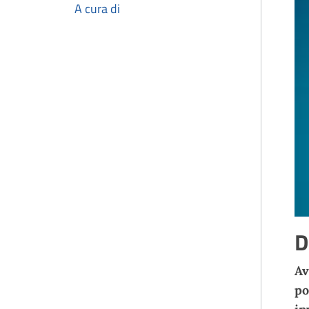
A cura di
D
Av
po