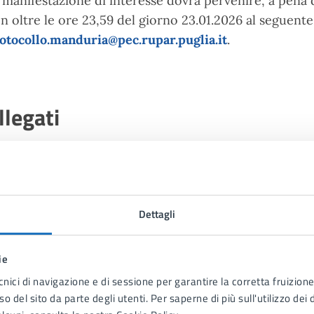
 manifestazione di interesse dovrà pervenire, a pena 
n oltre le ore 23,59 del giorno 23.01.2026 al seguente
otocollo.manduria@pec.rupar.puglia.it
.
llegati
Avviso_MANIFESTAZIONE DI INTERESSE
.pdf
Dettagli
ALLEGATO A_ Istanza di partecipazione
.docx
ie
cnici di navigazione e di sessione per garantire la corretta fruizione 
ALLEGATO B_ Dichiarazione sostitutiva cause esclusione a
o del sito da parte degli utenti. Per saperne di più sull'utilizzo dei 