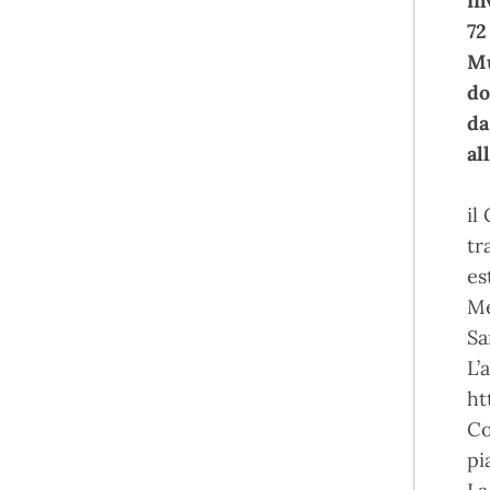
in
72
Mu
do
da
al
il
tr
es
Me
Sa
L’
ht
Co
pi