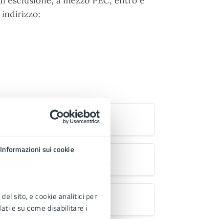
di esclusione, a mezzo PEC, entro e
 indirizzo:
Informazioni sui cookie
del sito, e cookie analitici per
rt. 94 D.Lgs 36_23
.docx
dati e su come disabilitare i