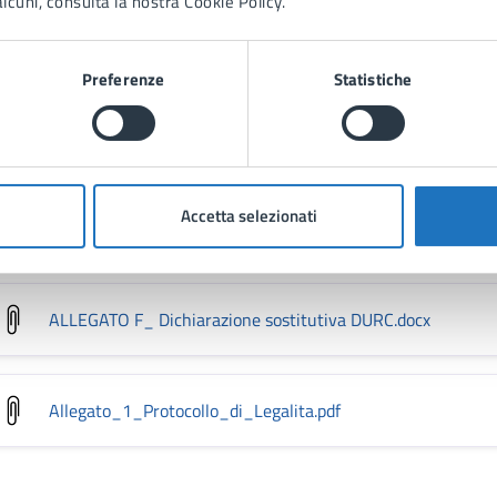
lcuni, consulta la nostra Cookie Policy.
ALLEGATO C_ Tracciabilità flussi finanziari
.docx
Preferenze
Statistiche
ALLEGATO D_Dichiarazione iscrizione CCIAA
.docx
Accetta selezionati
ALLEGATO E_ Dichiarazione capacità economica tecnica e f
ALLEGATO F_ Dichiarazione sostitutiva DURC
.docx
Allegato_1_Protocollo_di_Legalita
.pdf