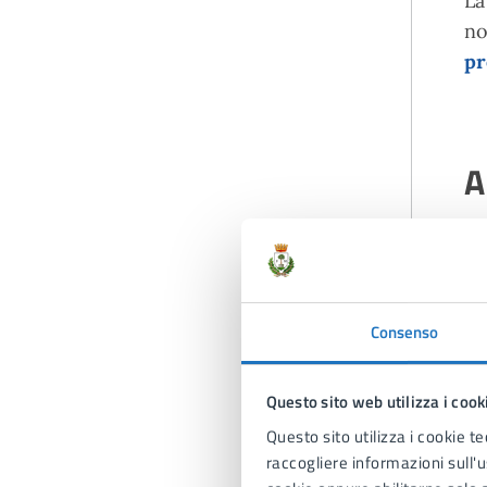
La
no
pr
A
Consenso
Questo sito web utilizza i cook
Questo sito utilizza i cookie te
raccogliere informazioni sull'us