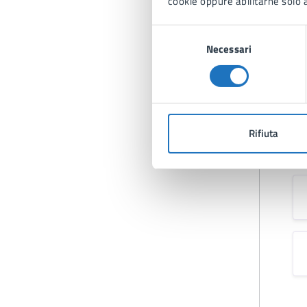
cookie oppure abilitarne solo a
Selezione
Necessari
del
consenso
Rifiuta