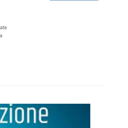
uate
za