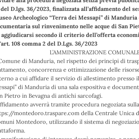
vitare alla procedura negoziata senza previa pubblica
 del D.lgs. 36/2023, finalizzata all’affidamento del se
seo Archeologico “Terra dei Messapi” di Manduria d
cumentaria sul rinvenimento nelle acque di San Pietr
 aggiudicarsi secondo il criterio dell’offerta econo
l'art. 108 comma 2 del D.Lgs. 36/2023
L’AMMINISTRAZIONE COMUNAL
 Comune di Manduria, nel rispetto dei principi di trasp
attamento, concorrenza e ottimizzazione delle risors
terno a cui affidare il servizio di allestimento presso
ssapi” di Manduria di una sala espositiva e document
n Pietro in Bevagna di antichi sarcofagi.
affidamento avverrà tramite procedura negoziata sull
tps://montedoro.traspare.com della Centrale Unica 
muni Montedoro, utilizzando il sistema di negoziazio
attaforma.