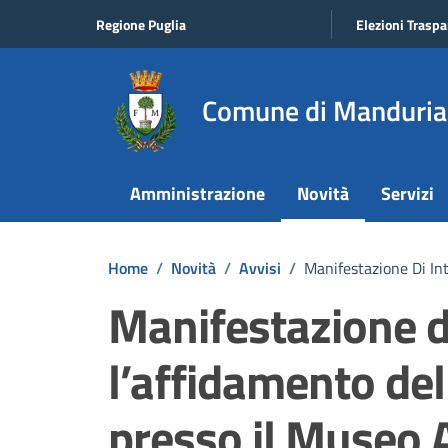
Vai ai contenuti
Vai al footer
Regione Puglia
Elezioni Traspa
Comune di Manduria
Amministrazione
Novità
Servizi
Home
/
Novità
/
Avvisi
/
Manifestazione Di Int
Manifestazione d
l’affidamento del
presso il Museo 