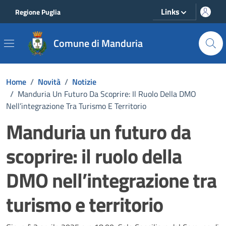
Vai ai contenuti
Vai al footer
Links
Regione Puglia
Comune di Manduria
Home
/
Novità
/
Notizie
/
Manduria Un Futuro Da Scoprire: Il Ruolo Della DMO
Nell’integrazione Tra Turismo E Territorio
Manduria un futuro da
scoprire: il ruolo della
DMO nell’integrazione tra
turismo e territorio