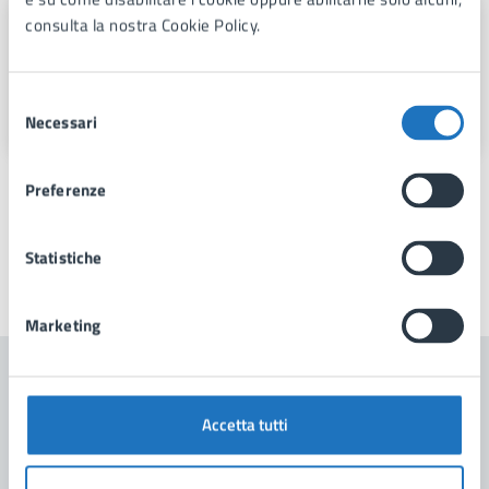
consulta la nostra Cookie Policy.
Turismo, Spettacolo, Grandi Eventi e
Sport
Selezione
Via Fra Benedetto Margarito, 1, 74024
Necessari
del
consenso
Preferenze
Statistiche
Ultimo aggiornamento:
03/04/2025, 19:22
Marketing
Contenuti correlati
Accetta tutti
Amministrazione