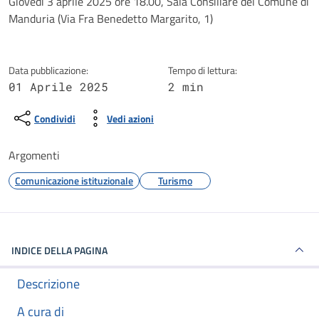
Dettagli della notizia
Giovedì 3 aprile 2025 ore 18.00, Sala Consiliare del Comune di
Manduria (Via Fra Benedetto Margarito, 1)
Data pubblicazione:
Tempo di lettura:
01 Aprile 2025
2 min
Condividi
Vedi azioni
Argomenti
Comunicazione istituzionale
Turismo
INDICE DELLA PAGINA
Descrizione
A cura di