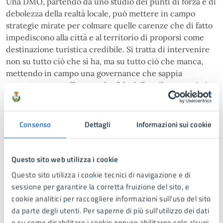
Una DMO, partendo da uno studio dei punti di forza e di
debolezza della realtà locale, può mettere in campo
strategie mirate per colmare quelle carenze che di fatto
impediscono alla città e al territorio di proporsi come
destinazione turistica credibile. Si tratta di intervenire
non su tutto ciò che si ha, ma su tutto ciò che manca,
mettendo in campo una governance che sappia
concretamente affrontare la sfida dello sviluppo turistico
come non è mai stato fatto finora. Le DMO nascono per
questo, per rimuovere gli ostacoli, per gestire le
difficoltà, per portare risultati concreti.
Consenso
Dettagli
Informazioni sui cookie
Manduria, col suo immenso patrimonio materiale e
immateriale, merita una svolta che la faccia finalmente
emergere nel panorama del turismo nazionale e
Questo sito web utilizza i cookie
internazionale.
Questo sito utilizza i cookie tecnici di navigazione e di
sessione per garantire la corretta fruizione del sito, e
cookie analitici per raccogliere informazioni sull'uso del sito
A cura di
da parte degli utenti. Per saperne di più sull'utilizzo dei dati
e su come disabilitare i cookie oppure abilitarne solo alcuni,