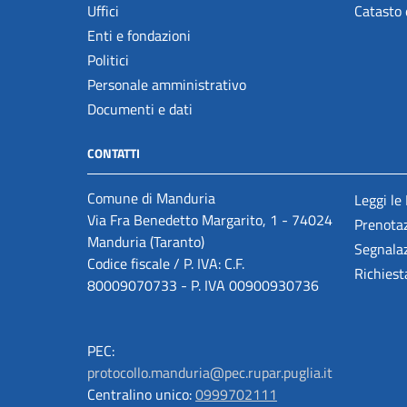
Uffici
Catasto 
Enti e fondazioni
Politici
Personale amministrativo
Documenti e dati
CONTATTI
Comune di Manduria
Leggi le
Via Fra Benedetto Margarito, 1 - 74024
Prenota
Manduria (Taranto)
Segnalaz
Codice fiscale / P. IVA: C.F.
Richiest
80009070733 - P. IVA 00900930736
PEC:
protocollo.manduria@pec.rupar.puglia.it
Centralino unico:
0999702111