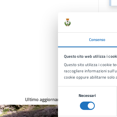
Co
Consenso
Questo sito web utilizza i cook
Questo sito utilizza i cookie te
raccogliere informazioni sull'us
cookie oppure abilitarne solo a
Selezione
Necessari
del
Ultimo aggiornamento:
16/07/2025, 10:39
consenso