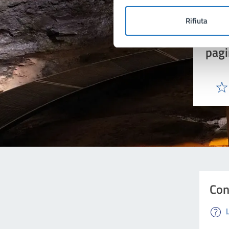
Rifiuta
Quan
pagi
Valu
Con