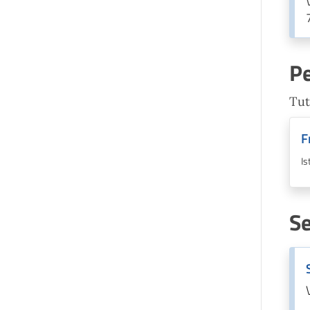
P
Tut
F
Is
Se