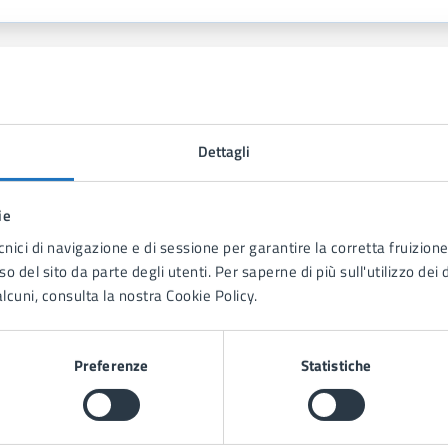
ntatti
Dettagli
Turismo, Spettacolo e Sport
Telefono:
0999702269
ie
E-mail:
francesco.pisano@comune.manduria.ta.it
cnici di navigazione e di sessione per garantire la corretta fruizione 
o del sito da parte degli utenti. Per saperne di più sull'utilizzo dei 
lcuni, consulta la nostra Cookie Policy.
Preferenze
Statistiche