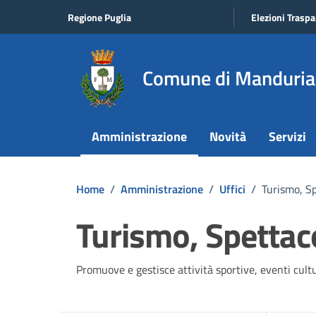
Vai ai contenuti
Vai al footer
Regione Puglia
Elezioni Traspa
Comune di Manduria
Amministrazione
Novità
Servizi
Home
/
Amministrazione
/
Uffici
/
Turismo, Sp
Turismo, Spettaco
Promuove e gestisce attività sportive, eventi cultur