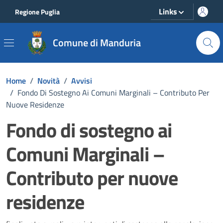
Vai ai contenuti
Vai al footer
Links
Regione Puglia
Comune di Manduria
Home
/
Novità
/
Avvisi
/
Fondo Di Sostegno Ai Comuni Marginali – Contributo Per
Nuove Residenze
Fondo di sostegno ai
Comuni Marginali –
Contributo per nuove
residenze