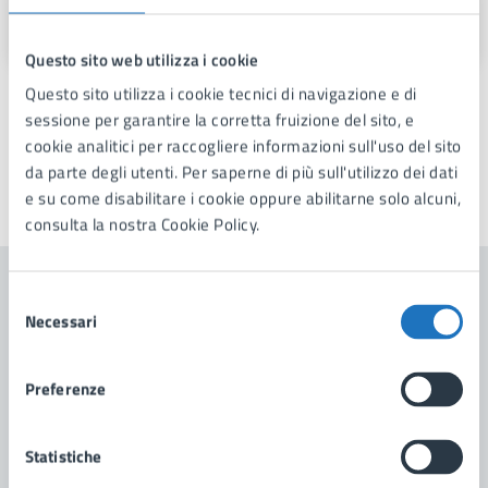
Via Fra Benedetto Margarito, 1, 74024
Questo sito web utilizza i cookie
Questo sito utilizza i cookie tecnici di navigazione e di
sessione per garantire la corretta fruizione del sito, e
cookie analitici per raccogliere informazioni sull'uso del sito
da parte degli utenti. Per saperne di più sull'utilizzo dei dati
e su come disabilitare i cookie oppure abilitarne solo alcuni,
Ultimo aggiornamento:
21/02/2026, 08:54
consulta la nostra Cookie Policy.
Selezione
Contenuti correlati
Necessari
del
consenso
Amministrazione
Preferenze
Scuola di Musica Comunale "Città di Manduria"
Statistiche
Servizi Demografici E Polizia Mortuaria