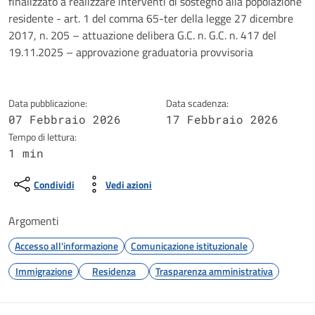
Dettagli della notizia
finalizzato a realizzare interventi di sostegno alla popolazione
residente - art. 1 del comma 65-ter della legge 27 dicembre
2017, n. 205 – attuazione delibera G.C. n. G.C. n. 417 del
19.11.2025 – approvazione graduatoria provvisoria
Data pubblicazione:
Data scadenza:
07 Febbraio 2026
17 Febbraio 2026
Tempo di lettura:
1 min
Condividi
Vedi azioni
Argomenti
Accesso all'informazione
Comunicazione istituzionale
Immigrazione
Residenza
Trasparenza amministrativa