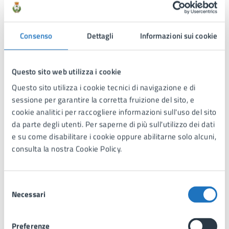
presso gli esercizi commerciali convenzionati
con il comune.
l’Ufficio Servizi Sociali si riserva la facoltà di
Consenso
Dettagli
Informazioni sui cookie
effettuare successivi controlli e verifiche sulla
veridicità delle dichiarazioni rese dai richiedenti
e di adottare, in caso di accertate difformità e
Questo sito web utilizza i cookie
dichiarazione mendaci punibili penalmente, i
Questo sito utilizza i cookie tecnici di navigazione e di
conseguenti provvedimenti,
ivi compresa la
sessione per garantire la corretta fruizione del sito, e
limitazione o l’esclusione dall’accesso a futuri
cookie analitici per raccogliere informazioni sull'uso del sito
avvisi della medesima tipologia.
da parte degli utenti. Per saperne di più sull'utilizzo dei dati
e su come disabilitare i cookie oppure abilitarne solo alcuni,
In allegati l'elenco completo.
consulta la nostra Cookie Policy.
Allegati
Selezione
Necessari
del
consenso
AVVISO INTEGRALE CON ELENCHI
.pdf
Preferenze