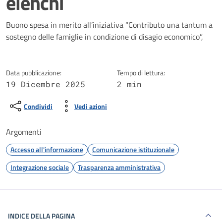
elenchi
Dettagli della notizia
Buono spesa in merito all’iniziativa “Contributo una tantum a
sostegno delle famiglie in condizione di disagio economico”,
Data pubblicazione:
Tempo di lettura:
19 Dicembre 2025
2 min
Condividi
Vedi azioni
Argomenti
Accesso all'informazione
Comunicazione istituzionale
Integrazione sociale
Trasparenza amministrativa
INDICE DELLA PAGINA