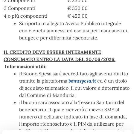
2 Componenti
€ 250,00
3 Componenti
€ 350,00
4 o più componenti
€ 450,00
Si riporta in allegato Avviso Pubblico integrale
con elenchi ammessi ed esclusi per mancanza di
budget e per difformità riscontrate.
IL CREDITO DEVE ESSERE INTERAMENTE
CONSUMATO ENTRO LA DATA DEL 30/06/2026.
Informazioni utili:
il
Buono Spesa
sarà accreditato agli aventi diritto
tramite la piattaforma
bonuspesa.it
ed è un titolo
di acquisto telematico, il cui valore è determinato
dal Comune di Manduria;
il buono sarà associato alla Tessera Sanitaria del
beneficiario, il quale riceverà a mezzo SMS al
numero di cellulare indicato in fase di domanda,
l’importo riconosciuto e il PIN da utilizzare per
l’utilizzo del buono per beni di prima necessità