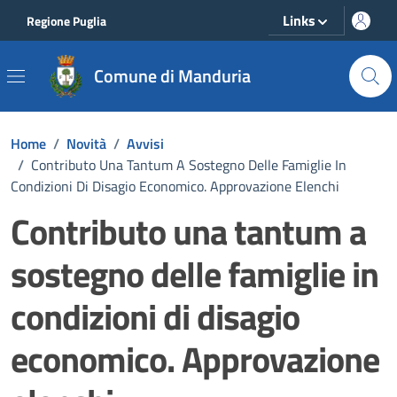
Vai ai contenuti
Vai al footer
Links
Regione Puglia
Comune di Manduria
Home
/
Novità
/
Avvisi
/
Contributo Una Tantum A Sostegno Delle Famiglie In
Condizioni Di Disagio Economico. Approvazione Elenchi
Contributo una tantum a
sostegno delle famiglie in
condizioni di disagio
economico. Approvazione