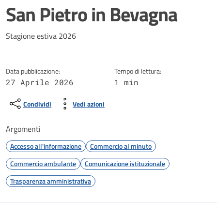
San Pietro in Bevagna
Dettagli della notizia
Stagione estiva 2026
Data pubblicazione:
Tempo di lettura:
27 Aprile 2026
1 min
Condividi
Vedi azioni
Argomenti
Accesso all'informazione
Commercio al minuto
Commercio ambulante
Comunicazione istituzionale
Trasparenza amministrativa