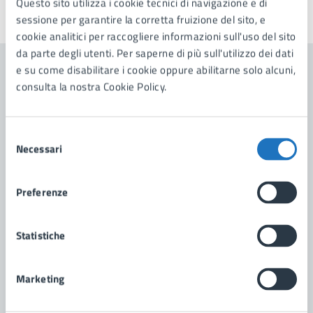
Questo sito utilizza i cookie tecnici di navigazione e di
Ultimo aggiornamento:
27/04/2026, 19:06
sessione per garantire la corretta fruizione del sito, e
cookie analitici per raccogliere informazioni sull'uso del sito
da parte degli utenti. Per saperne di più sull'utilizzo dei dati
e su come disabilitare i cookie oppure abilitarne solo alcuni,
Contenuti correlati
consulta la nostra Cookie Policy.
Amministrazione
Selezione
Necessari
del
consenso
Scuola di Musica Comunale "Città di Manduria"
Preferenze
Statistiche
Marketing