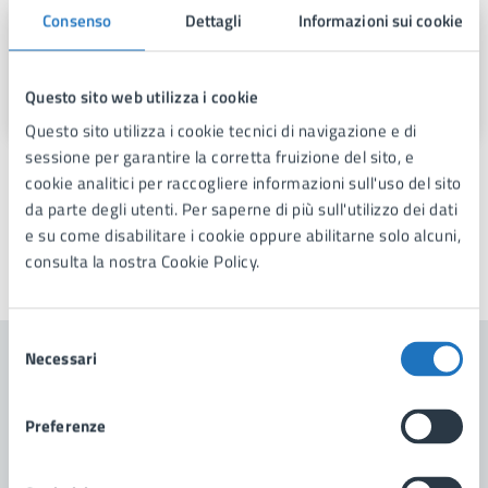
Consenso
Dettagli
Informazioni sui cookie
Segretario Generale
Via Fra Benedetto Margarito, 1, 74024
Questo sito web utilizza i cookie
Questo sito utilizza i cookie tecnici di navigazione e di
sessione per garantire la corretta fruizione del sito, e
cookie analitici per raccogliere informazioni sull'uso del sito
da parte degli utenti. Per saperne di più sull'utilizzo dei dati
e su come disabilitare i cookie oppure abilitarne solo alcuni,
consulta la nostra Cookie Policy.
Ultimo aggiornamento:
21/02/2026, 08:54
Selezione
Necessari
del
Contenuti correlati
consenso
Preferenze
Amministrazione