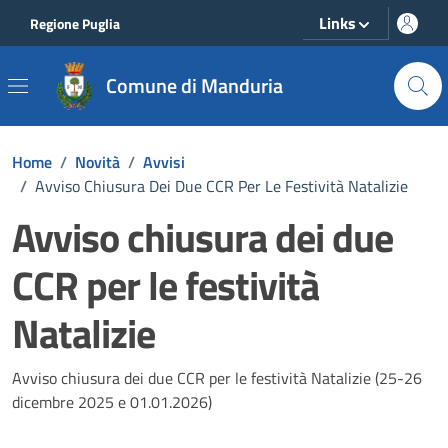
Vai ai contenuti
Vai al footer
Links
Regione Puglia
Comune di Manduria
Home
/
Novità
/
Avvisi
/
Avviso Chiusura Dei Due CCR Per Le Festività Natalizie
Avviso chiusura dei due
CCR per le festività
Natalizie
Dettagli della notizia
Avviso chiusura dei due CCR per le festività Natalizie (25-26
dicembre 2025 e 01.01.2026)