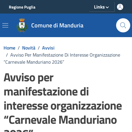
Vai ai contenuti
Vai al footer
Links
Regione Puglia
Comune di Manduria
Home
/
Novità
/
Avvisi
/
Avviso Per Manifestazione Di Interesse Organizzazione
“Carnevale Manduriano 2026”
Avviso per
manifestazione di
interesse organizzazione
“Carnevale Manduriano