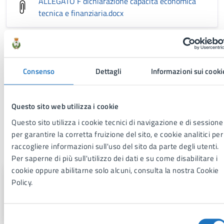
ALLEGATO F dichiarazione capacità economica
tecnica e finanziaria
.docx
ALLEGATO G
dichiarazione_sostitutiva_DURC
.docx
Consenso
Dettagli
Informazioni sui cooki
ALLEGATO A istanza di partecipazione
.docx
Questo sito web utilizza i cookie
Questo sito utilizza i cookie tecnici di navigazione e di sessione
per garantire la corretta fruizione del sito, e cookie analitici per
A cura di
raccogliere informazioni sull'uso del sito da parte degli utenti.
Per saperne di più sull'utilizzo dei dati e su come disabilitare i
cookie oppure abilitarne solo alcuni, consulta la nostra Cookie
Area 1
Policy.
Via Fra Benedetto Margarito, 1, 74024
Selezione