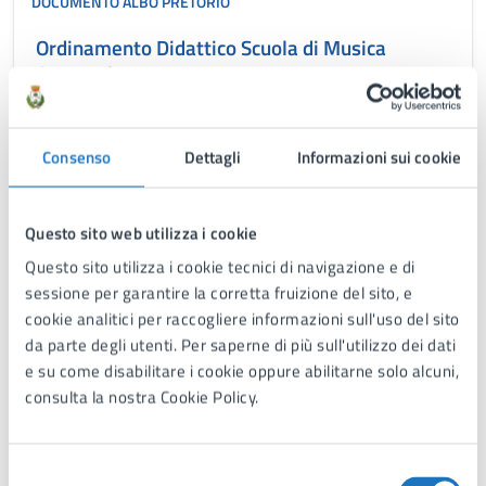
DOCUMENTO ALBO PRETORIO
Ordinamento Didattico Scuola di Musica
Comunale
Ordinamento didattico della Scuola Musicale Comunale
- CITTA' DI MANDURIA In vigore dall’anno scolastico
Consenso
Dettagli
Informazioni sui cookie
2025-2026
Questo sito web utilizza i cookie
DOCUMENTO ALBO PRETORIO
Questo sito utilizza i cookie tecnici di navigazione e di
sessione per garantire la corretta fruizione del sito, e
Carnevale Manduriano IV edizione anno 2026
cookie analitici per raccogliere informazioni sull'uso del sito
– avviso pubblico per carri allegorici e carretti
da parte degli utenti. Per saperne di più sull'utilizzo dei dati
e su come disabilitare i cookie oppure abilitarne solo alcuni,
“Carnevale Manduriano IV edizione” anno 2026, avviso
consulta la nostra Cookie Policy.
pubblico per carri allegorici e carretti.
Selezione
Tutti i documenti