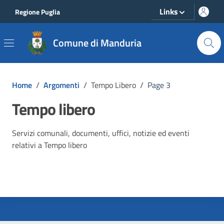
Vai ai contenuti
Vai al footer
Links
Regione Puglia
Comune di Manduria
Home
/
Argomenti
/
Tempo Libero
/
Page 3
Tempo libero
Dettagli dell'argomento
Servizi comunali, documenti, uffici, notizie ed eventi
relativi a Tempo libero