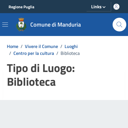
Vai ai contenuti
Vai al footer
Links
Regione Puglia
Comune di Manduria
Home
/
Vivere il Comune
/
Luoghi
/
Centro per la cultura
/
Biblioteca
Tipo di Luogo:
Biblioteca