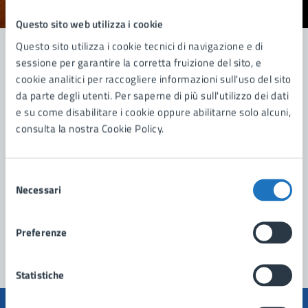
Valuta 1 stelle su 5
Valuta 2 stelle su 5
Valuta 3 stelle su 5
Valuta 4 stelle su 5
Valuta 5 stelle su 5
Questo sito web utilizza i cookie
Questo sito utilizza i cookie tecnici di navigazione e di
sessione per garantire la corretta fruizione del sito, e
cookie analitici per raccogliere informazioni sull'uso del sito
Contatta il comune
da parte degli utenti. Per saperne di più sull'utilizzo dei dati
Leggi le domande frequenti
e su come disabilitare i cookie oppure abilitarne solo alcuni,
consulta la nostra Cookie Policy.
Richiedi assistenza
Prenota appuntamento
Selezione
Necessari
del
Problemi in città
consenso
Segnala disservizio
Preferenze
Statistiche