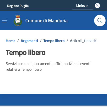
Vai ai contenuti
Vai al footer
Links
Regione Puglia
Comune di Manduria
Home
/
Argomenti
/
Tempo libero
/
Articoli_tematici
Tempo libero
Dettagli dell'argomento
Servizi comunali, documenti, uffici, notizie ed eventi
relativi a Tempo libero