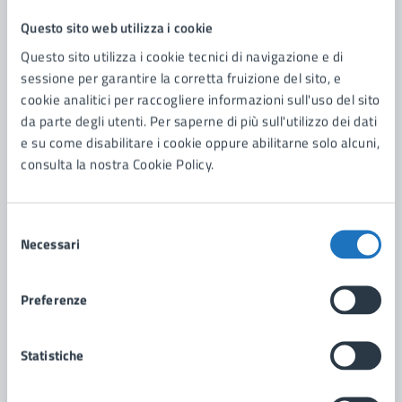
Questo sito web utilizza i cookie
Manduria Bandiera Blu 2025
Questo sito utilizza i cookie tecnici di navigazione e di
Il Prestigioso Riconoscimento per la Qualità delle Spiagge
e dei Servizi
sessione per garantire la corretta fruizione del sito, e
cookie analitici per raccogliere informazioni sull'uso del sito
da parte degli utenti. Per saperne di più sull'utilizzo dei dati
e su come disabilitare i cookie oppure abilitarne solo alcuni,
Manifestazioni ed eventi organizzati da
consulta la nostra Cookie Policy.
privati
Per il rilascio delle autorizzazioni all’occupazione di suolo
pubblico
Selezione
Necessari
del
consenso
Avviso per il rilascio dei tesserini per hobbisti
Preferenze
Per l'anno 2025
Statistiche
Turismo e Accessibilità – Progetto COsTa