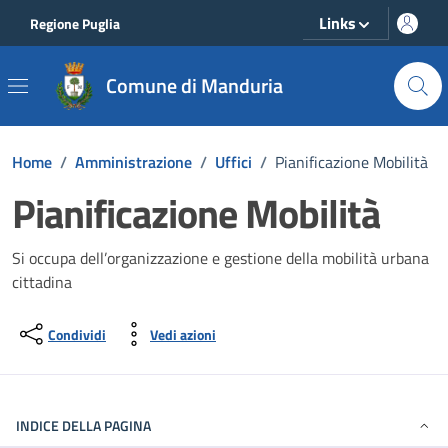
Vai ai contenuti
Vai al footer
Links
Regione Puglia
Comune di Manduria
Home
/
Amministrazione
/
Uffici
/
Pianificazione Mobilità
Pianificazione Mobilità
Si occupa dell’organizzazione e gestione della mobilità urbana
cittadina
Condividi
Vedi azioni
INDICE DELLA PAGINA