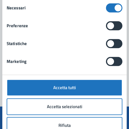
Selezione
Necessari
del
consenso
Contatta il comune
Preferenze
Leggi le domande frequenti
Statistiche
Richiedi assistenza
Prenota appuntamento
Marketing
Problemi in città
Segnala disservizio
Accetta tutti
Accetta selezionati
Rifiuta