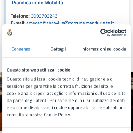
Pianificazione Mobilità
Telefono:
0999702243
E-mail:
amedeo.francavilla@comune.manduria.ta.it
Consenso
Dettagli
Informazioni sui cookie
Ultimo aggiornamento:
16/07/2025, 10:26
Questo sito web utilizza i cookie
Questo sito utilizza i cookie tecnici di navigazione e di
sessione per garantire la corretta fruizione del sito, e
Quanto sono chiare le informazioni su questa
cookie analitici per raccogliere informazioni sull'uso del sito
pagina?
da parte degli utenti. Per saperne di più sull'utilizzo dei dati
e su come disabilitare i cookie oppure abilitarne solo alcuni,
consulta la nostra Cookie Policy.
Valuta 1 stelle su 5
Valuta 2 stelle su 5
Valuta 3 stelle su 5
Valuta 4 stelle su 5
Valuta 5 stelle su 5