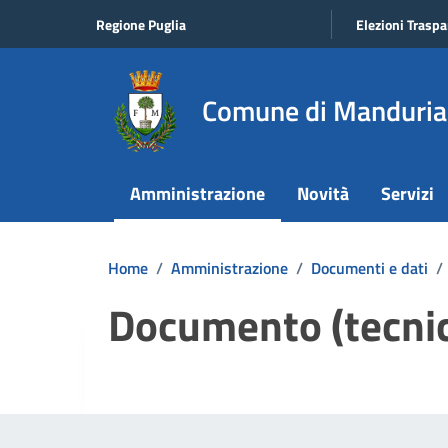
Vai ai contenuti
Vai al footer
Regione Puglia
Elezioni Traspa
Comune di Manduria
Amministrazione
Novità
Servizi
Home
/
Amministrazione
/
Documenti e dati
/
Documento (tecnic