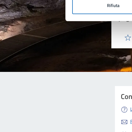
Rifiuta
Quan
pagi
Valu
Con