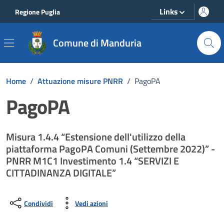
Vai ai contenuti
Vai al footer
Links
Regione Puglia
Comune di Manduria
Home
/
Attuazione misure PNRR
/
PagoPA
PagoPA
Misura 1.4.4 “Estensione dell'utilizzo della
piattaforma PagoPA Comuni (Settembre 2022)” -
PNRR M1C1 Investimento 1.4 “SERVIZI E
CITTADINANZA DIGITALE”
Condividi
Vedi azioni