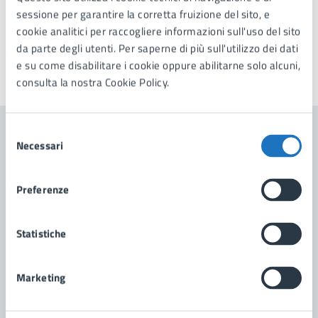
sessione per garantire la corretta fruizione del sito, e
cookie analitici per raccogliere informazioni sull'uso del sito
da parte degli utenti. Per saperne di più sull'utilizzo dei dati
e su come disabilitare i cookie oppure abilitarne solo alcuni,
Ultimo aggiornamento:
19/05/2025, 11:59
consulta la nostra Cookie Policy.
Selezione
Contenuti correlati
Necessari
del
consenso
Preferenze
Notizie
Statistiche
Avviso pubblico – Percorsi di autonomia per
persone con disabilità
Marketing
Avviso pubblico per la partecipazione a percorsi di
autonomia per persone con disabilita’