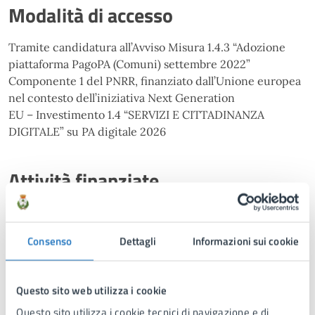
Modalità di accesso
Tramite candidatura all’Avviso Misura 1.4.3 “Adozione
piattaforma PagoPA (Comuni) settembre 2022”
Componente 1 del PNRR, finanziato dall’Unione europea
nel contesto dell’iniziativa Next Generation
EU – Investimento 1.4 “SERVIZI E CITTADINANZA
DIGITALE” su PA digitale 2026
Attività finanziate
migrazione di 41 servizi
Consenso
Dettagli
Informazioni sui cookie
Avanzamento del progetto
Questo sito web utilizza i cookie
Progetto completato nel mese di marzo 2024.
Questo sito utilizza i cookie tecnici di navigazione e di