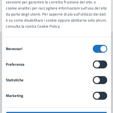
sessione per garantire la corretta fruizione del sito, e
cookie analitici per raccogliere informazioni sull'uso del sito
da parte degli utenti. Per saperne di più sull'utilizzo dei dati
e su come disabilitare i cookie oppure abilitarne solo alcuni,
Ultimo aggiornamento:
01/04/2025, 17:24
consulta la nostra Cookie Policy.
Selezione
Contenuti correlati
Necessari
del
consenso
Notizie
Preferenze
Avviso pubblico – Percorsi di autonomia per
Statistiche
persone con disabilità
Avviso pubblico per la partecipazione a percorsi di
Marketing
autonomia per persone con disabilita’