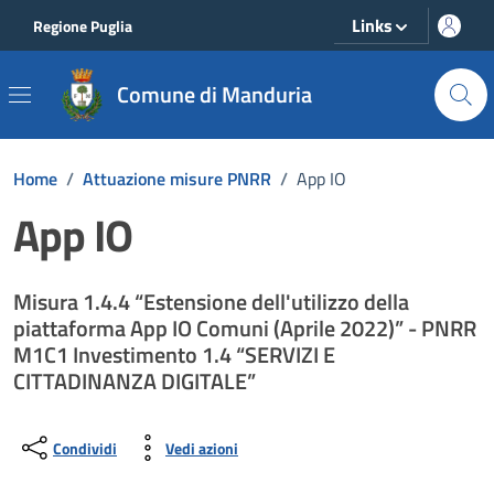
Vai ai contenuti
Vai al footer
Links
Regione Puglia
Comune di Manduria
Home
/
Attuazione misure PNRR
/
App IO
App IO
Misura 1.4.4 “Estensione dell'utilizzo della
piattaforma App IO Comuni (Aprile 2022)” - PNRR
M1C1 Investimento 1.4 “SERVIZI E
CITTADINANZA DIGITALE”
Condividi
Vedi azioni