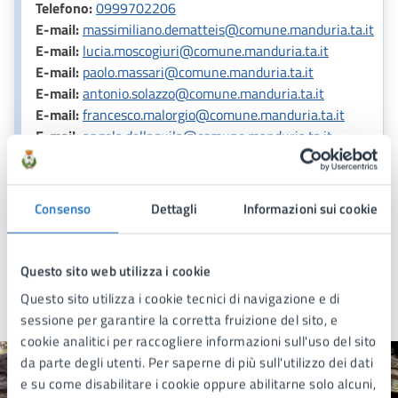
Telefono:
0999702206
E-mail:
massimiliano.dematteis@comune.manduria.ta.it
E-mail:
lucia.moscogiuri@comune.manduria.ta.it
E-mail:
paolo.massari@comune.manduria.ta.it
E-mail:
antonio.solazzo@comune.manduria.ta.it
E-mail:
francesco.malorgio@comune.manduria.ta.it
E-mail:
angela.dellaquila@comune.manduria.ta.it
E-mail:
anagrafe@comune.manduria.ta.it
E-mail:
elettorale@comune.manduria.ta.it
Consenso
Dettagli
Informazioni sui cookie
Questo sito web utilizza i cookie
Questo sito utilizza i cookie tecnici di navigazione e di
sessione per garantire la corretta fruizione del sito, e
Ultimo aggiornamento:
05/02/2025, 14:49
cookie analitici per raccogliere informazioni sull'uso del sito
da parte degli utenti. Per saperne di più sull'utilizzo dei dati
e su come disabilitare i cookie oppure abilitarne solo alcuni,
Quanto sono chiare le informazioni su questa