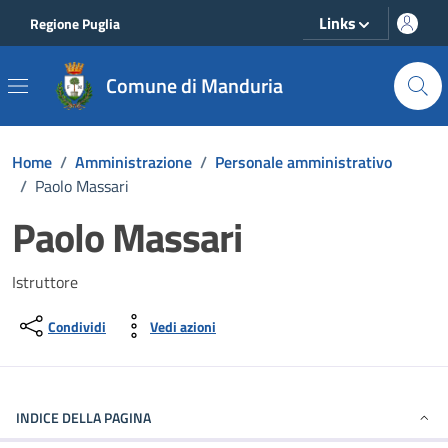
Vai ai contenuti
Vai al footer
Links
Regione Puglia
Comune di Manduria
Home
/
Amministrazione
/
Personale amministrativo
/
Paolo Massari
Paolo Massari
Istruttore
Condividi
Vedi azioni
INDICE DELLA PAGINA